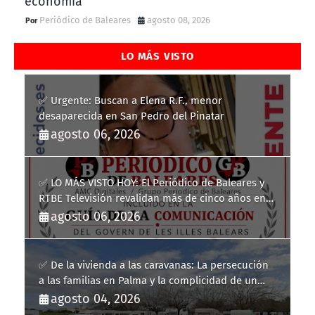
economía
Periódico de Baleares
agosto 08, 2026
LO MÁS VISTO
✅ Urgente: Buscan a Elena R.F., menor
desaparecida en San Pedro del Pinatar
agosto 06, 2026
✅ LO MÁS VISTO HOY: El Periódico de Baleares y
RTBE Televisión revalidan más de cinco años en
la Guía de la Comunicación del Govern de les Illes
agosto 06, 2026
Balears
✅ De la vivienda a las caravanas: La persecución
a las familias en Palma y la complicidad de un
fracaso heredado
agosto 04, 2026