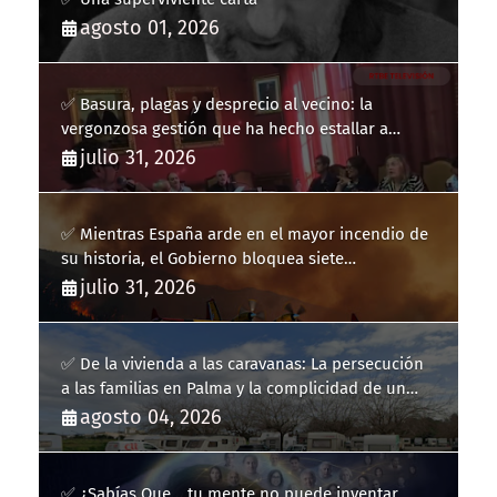
agosto 01, 2026
✅ Basura, plagas y desprecio al vecino: la
vergonzosa gestión que ha hecho estallar a
Llucmajor
julio 31, 2026
✅ Mientras España arde en el mayor incendio de
su historia, el Gobierno bloquea siete
hidroaviones por "ahorrarse" dinero
julio 31, 2026
✅ De la vivienda a las caravanas: La persecución
a las familias en Palma y la complicidad de un
fracaso heredado
agosto 04, 2026
✅ ¿Sabías Que… tu mente no puede inventar