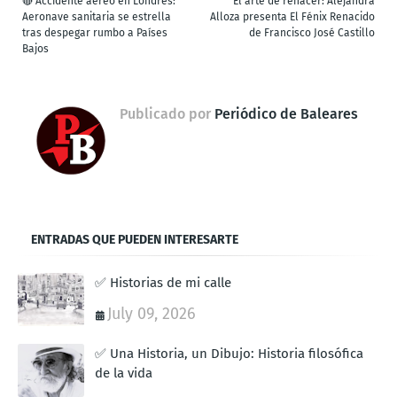
🔴 Accidente aéreo en Londres:
El arte de renacer: Alejandra
Aeronave sanitaria se estrella
Alloza presenta El Fénix Renacido
tras despegar rumbo a Países
de Francisco José Castillo
Bajos
Publicado por
Periódico de Baleares
ENTRADAS QUE PUEDEN INTERESARTE
✅ Historias de mi calle
July 09, 2026
✅ Una Historia, un Dibujo: Historia filosófica
de la vida