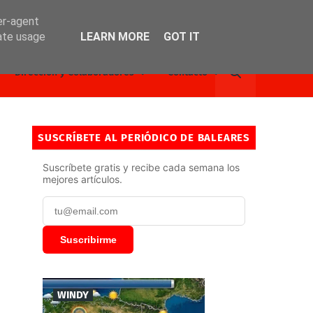
er-agent
rate usage
LEARN MORE
GOT IT
Dirección y Colaboradores
Contacto
SUSCRÍBETE AL PERIÓDICO DE BALEARES
Suscríbete gratis y recibe cada semana los
mejores artículos.
Suscribirme
WINDY