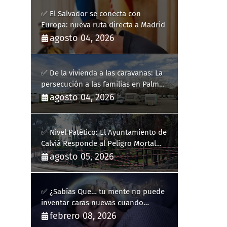
✅ El Salvador se conecta con
Europa: nueva ruta directa a Madrid
agosto 04, 2026
✅ De la vivienda a las caravanas: La
persecución a las familias en Palma
y la complicidad de un fracaso
agosto 04, 2026
heredado
✅ Nivel Patético: El Ayuntamiento de
Calviá Responde al Peligro Mortal
con "Plastiquitos"
agosto 05, 2026
✅ ¿Sabías Que… tu mente no puede
inventar caras nuevas cuando
sueñas?
febrero 08, 2026