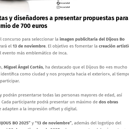
stas y diseñadores a presentar propuestas para
remio de 700 euros
l concurso para seleccionar la
imagen publicitaria del Dijous Bo
rará el
13 de noviembre
. El objetivo es fomentar la
creación artísti
el evento más emblemático de Inca.
n,
Miguel Ángel Cortés
, ha destacado que el Dijous Bo «es mucho
identifica como ciudad y nos proyecta hacia el exterior», al tiemp
participar.
y podrán presentarse todas las personas mayores de edad, así
a. Cada participante podrá presentar un máximo de
dos obras
e adapten a la impresión offset y digital.
IJOUS BO 2025”
y
“13 de noviembre”
, además del logotipo del