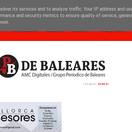
liver its services and to analyze traffic. Your IP address and us
rmance and security metrics to ensure quality of service, gene
buse.
Internacional
Deportes
Cultura
Vida y estilo
7 de agosto
00:04:52