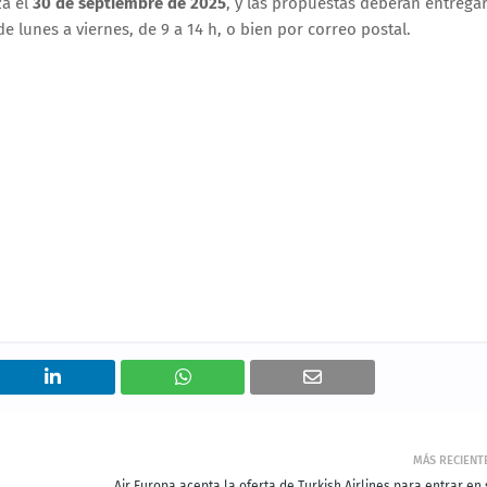
za el
30 de septiembre de 2025
, y las propuestas deberán entrega
de lunes a viernes, de 9 a 14 h, o bien por correo postal.
MÁS RECIENT
Air Europa acepta la oferta de Turkish Airlines para entrar en