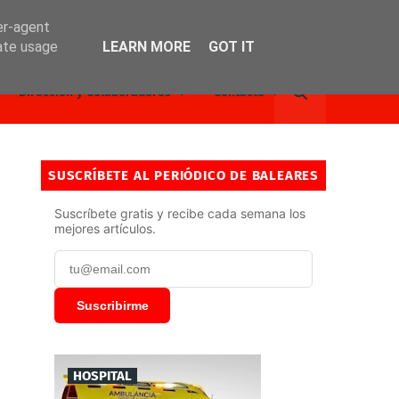
er-agent
rate usage
LEARN MORE
GOT IT
Dirección y Colaboradores
Contacto
SUSCRÍBETE AL PERIÓDICO DE BALEARES
Suscríbete gratis y recibe cada semana los
mejores artículos.
Suscribirme
HOSPITAL