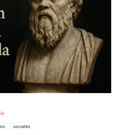
día
ion
socrates