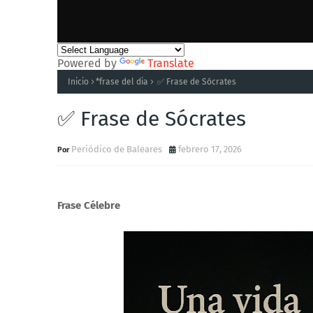
Powered by
Translate
Inicio
*frase del dia
✅ Frase de Sócrates
✅ Frase de Sócrates
Periódico de Baleares
febrero 17, 2026
Frase Célebre