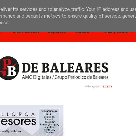
liver its services and to analyze traffic. Your IP address and us
rmance and security metrics to ensure quality of service, gene
buse.
Internacional
Deportes
Cultura
Vida y estilo
6 de agosto
15:22:14