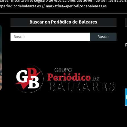
res/ Inscrita en el Registro de Asociaciones del Govern de les Illes Balears
ion@periodicodebaleares.es // marketing@periodicodebaleares.es
Buscar en Periódico de Baleares