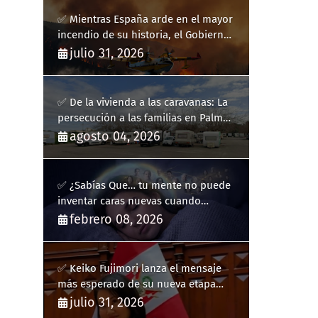
✅ Mientras España arde en el mayor
incendio de su historia, el Gobierno
bloquea siete hidroaviones por
julio 31, 2026
"ahorrarse" dinero
✅ De la vivienda a las caravanas: La
persecución a las familias en Palma
y la complicidad de un fracaso
agosto 04, 2026
heredado
✅ ¿Sabías Que… tu mente no puede
inventar caras nuevas cuando
sueñas?
febrero 08, 2026
✅ Keiko Fujimori lanza el mensaje
más esperado de su nueva etapa
como presidenta de Perú
julio 31, 2026