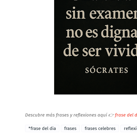
Descubre más frases y reflexiones aquí 👉
frase del 
*frase del dia
frases
frases celebres
reflex