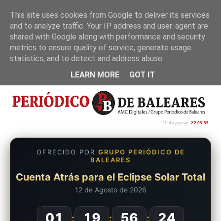
This site uses cookies from Google to deliver its services
and to analyze traffic. Your IP address and user-agent are
Inicio
Nosotros
Política de privacidad
shared with Google along with performance and security
metrics to ensure quality of service, generate usage
statistics, and to detect and address abuse.
LEARN MORE
GOT IT
10 de agosto
22:03:35
OFRECIDO POR
GRUPO PERIÓDICO DE
BALEARES
Cuenta Atrás para el Eclipse Solar Total
12 de Agosto de 2026
01
19
56
24
:
:
: