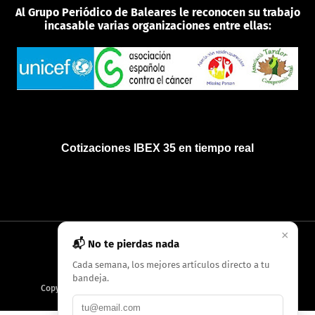
Al Grupo Periódico de Baleares le reconocen su trabajo
incasable varias organizaciones entre ellas:
Cotizaciones IBEX 35 en tiempo real
×
📬 No te pierdas nada
INICIO
QUIÉNES SOMOS
POLÍTICA DE PRIVACIDAD
Cada semana, los mejores artículos directo a tu
bandeja.
Copyright
2026
AMC Digitales / Grupo Periódico de Baleares