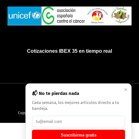
Cotizaciones IBEX 35 en tiempo real
×
📬 No te pierdas nada
INICIO
QUIÉNES SOMOS
POLÍTICA DE PRIVACIDAD
Cada semana, los mejores artículos directo a tu
bandeja.
Copyright
2026
AMC Digitales / Grupo Periódico de Baleares
Suscribirme gratis