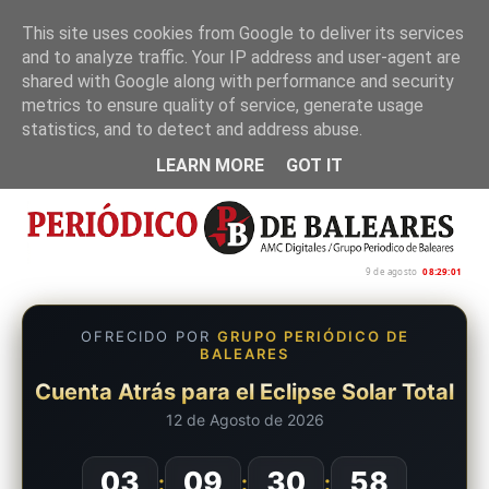
This site uses cookies from Google to deliver its services
and to analyze traffic. Your IP address and user-agent are
Inicio
Nosotros
Política de privacidad
shared with Google along with performance and security
metrics to ensure quality of service, generate usage
statistics, and to detect and address abuse.
LEARN MORE
GOT IT
9 de agosto
08:29:02
OFRECIDO POR
GRUPO PERIÓDICO DE
BALEARES
Cuenta Atrás para el Eclipse Solar Total
12 de Agosto de 2026
03
09
30
57
:
:
: