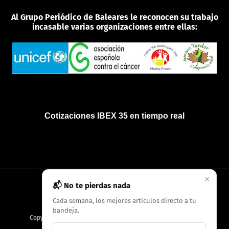
Al Grupo Periódico de Baleares le reconocen su trabajo
incasable varias organizaciones entre ellas:
Cotizaciones IBEX 35 en tiempo real
×
📬 No te pierdas nada
INICIO
QUIÉNES SOMOS
POLÍTICA DE PRIVACIDAD
Cada semana, los mejores artículos directo a tu
bandeja.
Copyright
2026
AMC Digitales / Grupo Periódico de Baleares