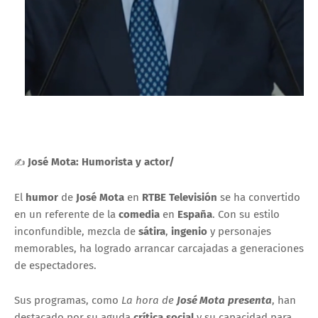
José Mota: Humorista y actor/
✍
El
humor
de
José Mota
en
RTBE Televisión
se ha convertido
en un referente de la
comedia
en
España
. Con su estilo
inconfundible, mezcla de
sátira
,
ingenio
y personajes
memorables, ha logrado arrancar carcajadas a generaciones
de espectadores.
Sus programas, como
La hora de
José Mota
presenta
, han
destacado por su aguda
crítica social
y su capacidad para