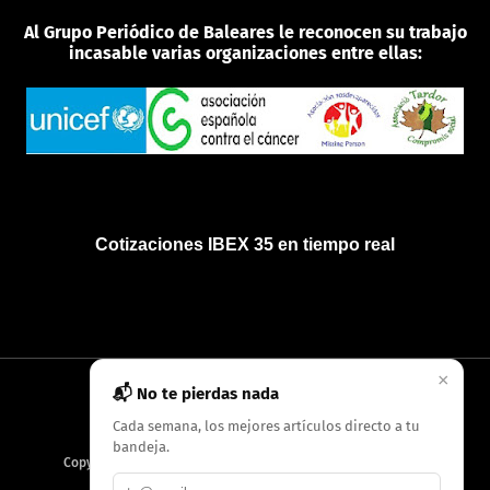
Al Grupo Periódico de Baleares le reconocen su trabajo
incasable varias organizaciones entre ellas:
Cotizaciones IBEX 35 en tiempo real
×
📬 No te pierdas nada
INICIO
QUIÉNES SOMOS
POLÍTICA DE PRIVACIDAD
Cada semana, los mejores artículos directo a tu
bandeja.
Copyright
2026
AMC Digitales / Grupo Periódico de Baleares