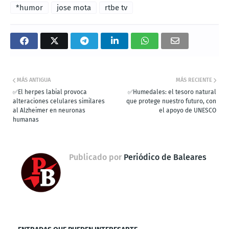
*humor
jose mota
rtbe tv
MÁS ANTIGUA
MÁS RECIENTE
✅El herpes labial provoca
✅Humedales: el tesoro natural
alteraciones celulares similares
que protege nuestro futuro, con
al Alzheimer en neuronas
el apoyo de UNESCO
humanas
Publicado por
Periódico de Baleares