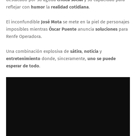
reflejar con
humor
la
realidad cotidiana
.
El inconfundible
José Mota
se mete en la piel de personajes
imposibles mientras
Óscar Puente
anuncia
soluciones
para
Renfe Operadora
.
Una combinación explosiva de
sátira
,
noticia
y
entretenimiento
donde, sinceramente,
uno se puede
esperar de todo
.