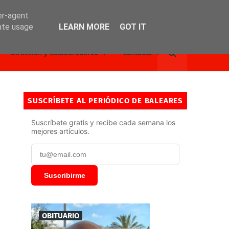
er-agent
rate usage
LEARN MORE
GOT IT
Dirección y Colaboradores
Contacto
SUSCRÍBETE AL PERIÓDICO DE BALEARES
Suscríbete gratis y recibe cada semana los
mejores artículos.
Suscribirme
OBITUARIO