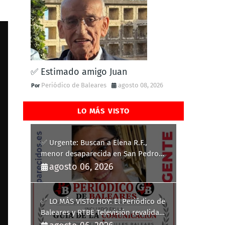
✅ Estimado amigo Juan
Periódico de Baleares
agosto 08, 2026
LO MÁS VISTO
✅ Urgente: Buscan a Elena R.F.,
menor desaparecida en San Pedro
del Pinatar
agosto 06, 2026
✅ LO MÁS VISTO HOY: El Periódico de
Baleares y RTBE Televisión revalidan
más de cinco años en la Guía de la