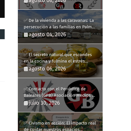
agosto 06, 2026
Comunicación del Govern de les Illes
Balears
✅ De la vivienda a las caravanas: La
persecución a las familias en Palma
y la complicidad de un fracaso
agosto 04, 2026
heredado
✅ El secreto natural que escondes
en la cocina y fulmina el estrés
diario
agosto 06, 2026
✅ Contacto con el Periódico de
Baleares (GPB) Asociación Medios de
Comunicación Digitales
julio 30, 2026
✅ Civismo en acción: El impacto real
de cuidar nuestros espacios