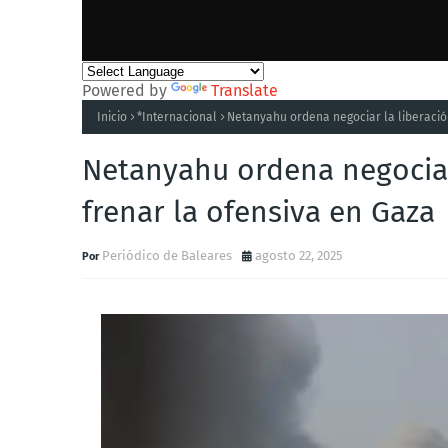
Powered by
Translate
Inicio
*Internacional
Netanyahu ordena negociar la liberació
Netanyahu ordena negociar
frenar la ofensiva en Gaza
Periódico de Baleares
agosto 22, 2025