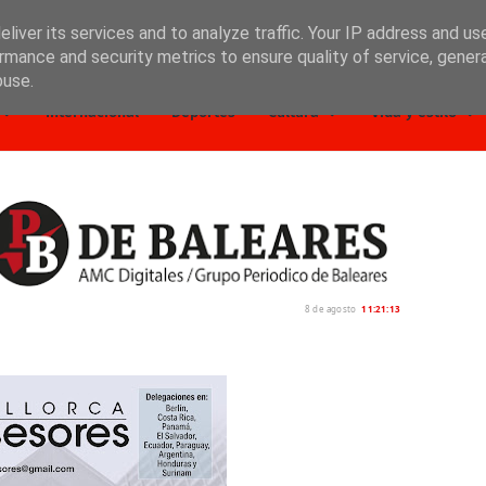
liver its services and to analyze traffic. Your IP address and us
rmance and security metrics to ensure quality of service, gene
buse.
Internacional
Deportes
Cultura
Vida y estilo
8 de agosto
11:21:15