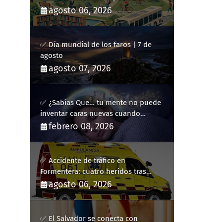
públicos
agosto 06, 2026
✅ Día mundial de los faros | 7 de
agosto
agosto 07, 2026
✅ ¿Sabías Que… tu mente no puede
inventar caras nuevas cuando
sueñas?
febrero 08, 2026
✅ Accidente de tráfico en
Formentera: cuatro heridos tras
volcar un turismo en la PM-820-2
agosto 06, 2026
✅ El Salvador se conecta con