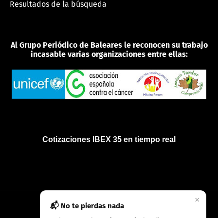
Resultados de la búsqueda
Al Grupo Periódico de Baleares le reconocen su trabajo
incasable varias organizaciones entre ellas:
Cotizaciones IBEX 35 en tiempo real
×
📬 No te pierdas nada
INICIO
QUIÉNES SOMOS
POLÍTICA DE PRIVACIDAD