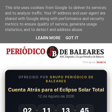
This site uses cookies from Google to deliver its services
and to analyze traffic. Your IP address and user-agent are
Inicio
Nosotros
Política de privacidad
shared with Google along with performance and security
metrics to ensure quality of service, generate usage
statistics, and to detect and address abuse.
LEARN MORE
GOT IT
10 de agosto
06:46:15
OFRECIDO POR
GRUPO PERIÓDICO DE
BALEARES
Cuenta Atrás para el Eclipse Solar Total
12 de Agosto de 2026
02
11
13
44
:
:
: