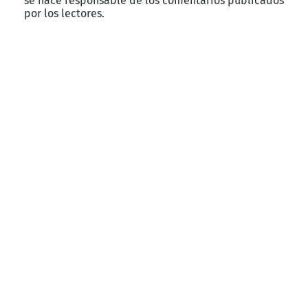
se hace responsable de los comentarios publicados
por los lectores.