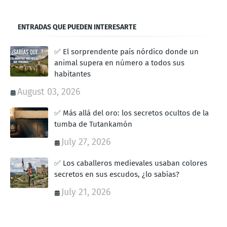
ENTRADAS QUE PUEDEN INTERESARTE
✅ El sorprendente país nórdico donde un
animal supera en número a todos sus
habitantes
August 03, 2026
✅ Más allá del oro: los secretos ocultos de la
tumba de Tutankamón
July 27, 2026
✅ Los caballeros medievales usaban colores
secretos en sus escudos, ¿lo sabías?
July 21, 2026