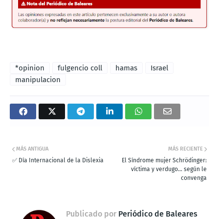
*opinion
fulgencio coll
hamas
Israel
manipulacion
MÁS ANTIGUA
MÁS RECIENTE
✅ Día Internacional de la Dislexia
El Síndrome mujer Schrödinger:
víctima y verdugo… según le
convenga
Publicado por
Periódico de Baleares