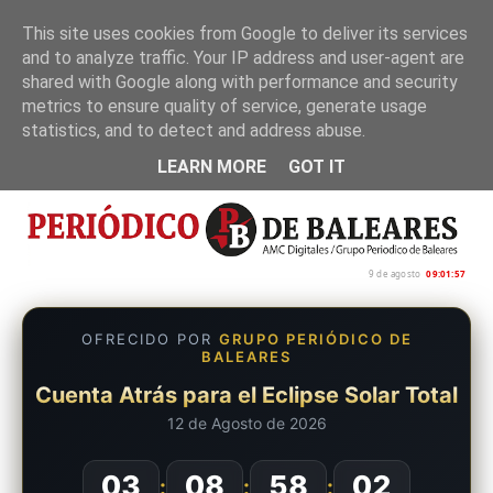
This site uses cookies from Google to deliver its services
and to analyze traffic. Your IP address and user-agent are
Inicio
Nosotros
Política de privacidad
shared with Google along with performance and security
metrics to ensure quality of service, generate usage
statistics, and to detect and address abuse.
LEARN MORE
GOT IT
9 de agosto
09:01:58
OFRECIDO POR
GRUPO PERIÓDICO DE
BALEARES
Cuenta Atrás para el Eclipse Solar Total
12 de Agosto de 2026
03
08
58
01
:
:
: