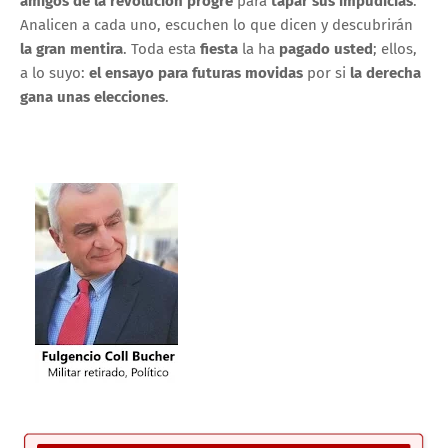
amigos de la revolución progre
para
tapar sus impudicias
.
Analicen a cada uno, escuchen lo que dicen y descubrirán
la gran mentira
. Toda esta
fiesta
la ha
pagado usted
; ellos,
a lo suyo:
el ensayo para futuras movidas
por si
la derecha
gana unas elecciones
.