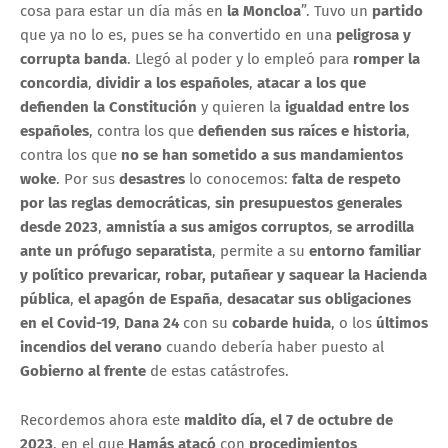
cosa para estar un día más en
la Moncloa
”. Tuvo un
partido
que ya no lo es, pues se ha convertido en una
peligrosa y
corrupta banda
. Llegó al poder y lo empleó para
romper la
concordia
,
dividir a los españoles
,
atacar a los que
defienden la Constitución
y quieren la
igualdad entre los
españoles
, contra los que
defienden sus raíces e historia
,
contra los que
no se han sometido a sus mandamientos
woke
. Por sus
desastres
lo conocemos:
falta de respeto
por las reglas democráticas
,
sin presupuestos generales
desde 2023
,
amnistía a sus amigos corruptos
,
se arrodilla
ante un prófugo separatista
, permite a su
entorno familiar
y político prevaricar, robar, putañear y saquear la Hacienda
pública
,
el apagón de España
,
desacatar sus obligaciones
en el Covid-19
,
Dana 24
con su
cobarde huida
, o los
últimos
incendios del verano
cuando debería haber puesto al
Gobierno al frente
de estas catástrofes.
Recordemos ahora este
maldito día, el 7 de octubre de
2023
, en el que
Hamás atacó
con
procedimientos