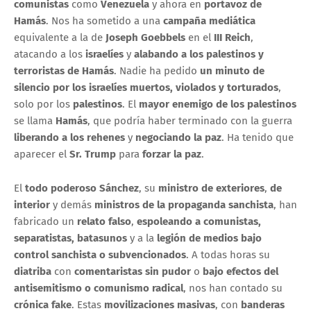
comunistas
como
Venezuela
y ahora en
portavoz de
Hamás
. Nos ha sometido a una
campaña mediática
equivalente a la de
Joseph Goebbels
en el
III Reich
,
atacando a los
israelíes
y
alabando a los palestinos y
terroristas de Hamás
. Nadie ha pedido
un minuto de
silencio por los israelíes muertos, violados y torturados
,
solo por los
palestinos
. El
mayor enemigo de los palestinos
se llama
Hamás
, que podría haber terminado con la guerra
liberando a los rehenes
y
negociando la paz
. Ha tenido que
aparecer el
Sr. Trump
para
forzar la paz
.
El
todo poderoso Sánchez
, su
ministro de exteriores
,
de
interior
y demás
ministros de la propaganda sanchista
, han
fabricado un
relato falso
,
espoleando a comunistas,
separatistas, batasunos
y a la
legión de medios bajo
control sanchista o subvencionados
. A todas horas su
diatriba
con
comentaristas sin pudor
o
bajo efectos del
antisemitismo o comunismo radical
, nos han contado su
crónica fake
. Estas
movilizaciones masivas
, con
banderas