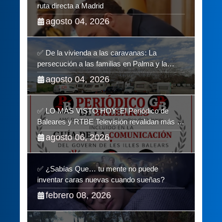
ruta directa a Madrid
agosto 04, 2026
✅ De la vivienda a las caravanas: La
persecución a las familias en Palma y la
complicidad de un fracaso heredado
agosto 04, 2026
✅ LO MÁS VISTO HOY: El Periódico de
Baleares y RTBE Televisión revalidan más de
cinco años en la Guía de la Comunicación del
agosto 06, 2026
Govern de les Illes Balears
✅ ¿Sabías Que… tu mente no puede
inventar caras nuevas cuando sueñas?
febrero 08, 2026