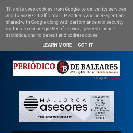
This site uses cookies from Google to deliver its services
and to analyze traffic. Your IP address and user-agent are
shared with Google along with performance and security
Inicio
Nosotros
Política de privacidad
metrics to ensure quality of service, generate usage
statistics, and to detect and address abuse.
LEARN MORE
GOT IT
7 de agosto
22:36:42