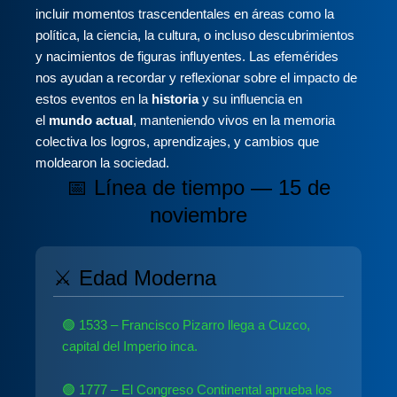
incluir momentos trascendentales en áreas como la
política, la ciencia, la cultura, o incluso descubrimientos
y nacimientos de figuras influyentes. Las efemérides
nos ayudan a recordar y reflexionar sobre el impacto de
estos eventos en la
historia
y su influencia en
el
mundo actual
, manteniendo vivos en la memoria
colectiva los logros, aprendizajes, y cambios que
moldearon la sociedad.
📅 Línea de tiempo — 15 de
noviembre
⚔️ Edad Moderna
🟢 1533 – Francisco Pizarro llega a Cuzco,
capital del Imperio inca.
🟢 1777 – El Congreso Continental aprueba los