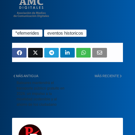
*efemerides
eventos historicos
MÁS ANTIGUA
MÁS RECIENTE
Baleares mantendrá el
transporte público gratuito en
2026: un impulso a la
movilidad sostenible y al
ahorro de los ciudadano