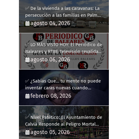
✅ De la vivienda a las caravanas: La
persecución a las familias en Palma
y la complicidad de un fracaso
agosto 04, 2026
heredado
✅ LO MÁS VISTO HOY: El Periódico de
Baleares y RTBE Televisión revalidan
más de cinco años en la Guía de la
agosto 06, 2026
Comunicación del Govern de les Illes
Balears
✅ ¿Sabías Que… tu mente no puede
inventar caras nuevas cuando
sueñas?
febrero 08, 2026
✅ Nivel Patético: El Ayuntamiento de
Calviá Responde al Peligro Mortal
con "Plastiquitos"
agosto 05, 2026