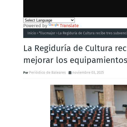
Powered by
Translate
Inicio
*llucmajor
La Regiduría de Cultura recibe tres subven
La Regiduría de Cultura re
mejorar los equipamientos
Periódico de Baleares
noviembre 03, 2025