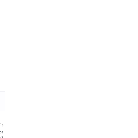
E
os
s?