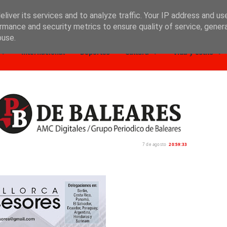
liver its services and to analyze traffic. Your IP address and us
rmance and security metrics to ensure quality of service, gene
buse.
Internacional
Deportes
Cultura
Vida y estilo
7 de agosto
20:59:35