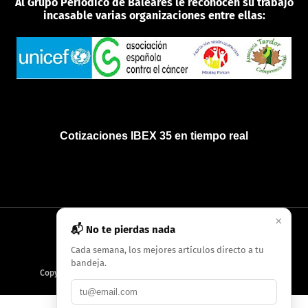
Al Grupo Periódico de Baleares le reconocen su trabajo
incasable varias organizaciones entre ellas:
Cotizaciones IBEX 35 en tiempo real
×
📬 No te pierdas nada
INICIO
QUIÉNES SOMOS
POLÍTICA DE PRIVACIDAD
Cada semana, los mejores artículos directo a tu
bandeja.
Copyright
2026
AMC Digitales / Grupo Periódico de Baleares