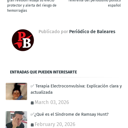
gran revisión rebaja su efecto
referente del periodismo político
protector y alerta del riesgo de
español
hemorragias
Publicado por
Periódico de Baleares
ENTRADAS QUE PUEDEN INTERESARTE
✅ Terapia Electroconvulsiva: Explicación clara y
actualizada
March 03, 2026
✅¿Qué es el Síndrome de Ramsay Hunt?
February 20, 2026