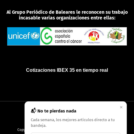
Al Grupo Periódico de Baleares le reconocen su trabajo
incasable varias organizaciones entre ellas:
Cotizaciones IBEX 35 en tiempo real
×
📬 No te pierdas nada
INICIO
QUIÉNES SOMOS
POLÍTICA DE PRIVACIDAD
Cada semana, los mejores artículos directo a tu
bandeja.
Copyright
2026
AMC Digitales / Grupo Periódico de Baleares