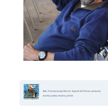
Por:
Francesc Jusep Bonnín: Agente de Prensa, cantautor,
escritor, poeta, músico y pintor.