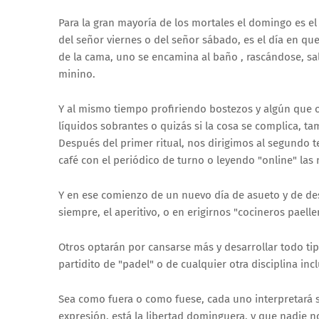
Para la gran mayoría de los mortales el domingo es el
del señor viernes o del señor sábado, es el día en qu
de la cama, uno se encamina al baño , rascándose, sa
minino.
Y al mismo tiempo profiriendo bostezos y algún que 
líquidos sobrantes o quizás si la cosa se complica, t
Después del primer ritual, nos dirigimos al segundo 
café con el periódico de turno o leyendo "online" las 
Y en ese comienzo de un nuevo día de asueto y de des
siempre, el aperitivo, o en erigirnos "cocineros paell
Otros optarán por cansarse más y desarrollar todo tip
partidito de "padel" o de cualquier otra disciplina in
Sea como fuera o como fuese, cada uno interpretará s
expresión, está la libertad dominguera, y que nadie n