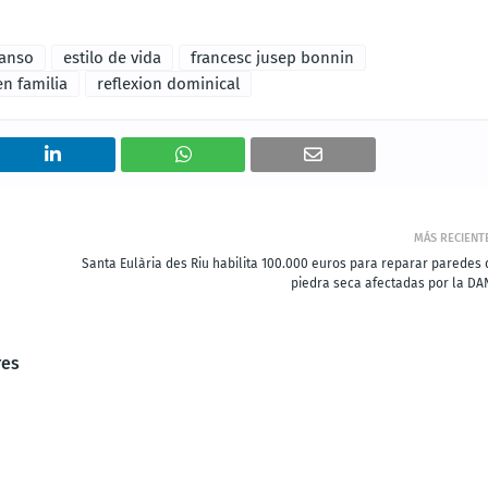
canso
estilo de vida
francesc jusep bonnin
en familia
reflexion dominical
MÁS RECIENT
Santa Eulària des Riu habilita 100.000 euros para reparar paredes 
piedra seca afectadas por la DA
res