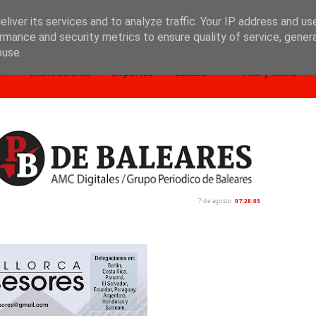
liver its services and to analyze traffic. Your IP address and us
rmance and security metrics to ensure quality of service, gene
buse.
Internacional
Deportes
Cultura
Vida y estilo
7 de agosto
07:28:04