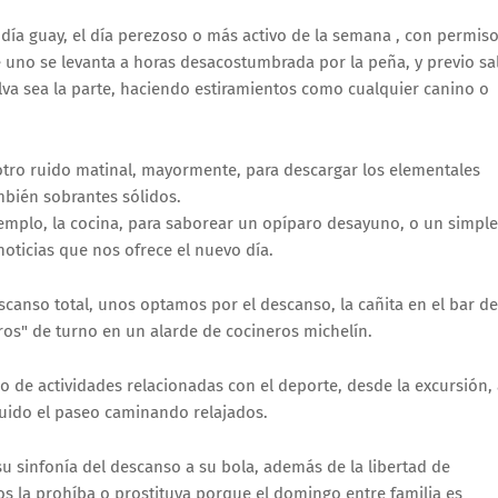
 día guay, el día perezoso o más activo de la semana , con permis
e uno se levanta a horas desacostumbrada por la peña, y previo sa
lva sea la parte, haciendo estiramientos como cualquier canino o
otro ruido matinal, mayormente, para descargar los elementales
ambién sobrantes sólidos.
templo, la cocina, para saborear un opíparo desayuno, o un simple
noticias que nos ofrece el nuevo día.
canso total, unos optamos por el descanso, la cañita en el bar de
eros" de turno en un alarde de cocineros michelín.
o de actividades relacionadas con el deporte, desde la excursión, 
cluido el paseo caminando relajados.
u sinfonía del descanso a su bola, además de la libertad de
os la prohíba o prostituya porque el domingo entre familia es