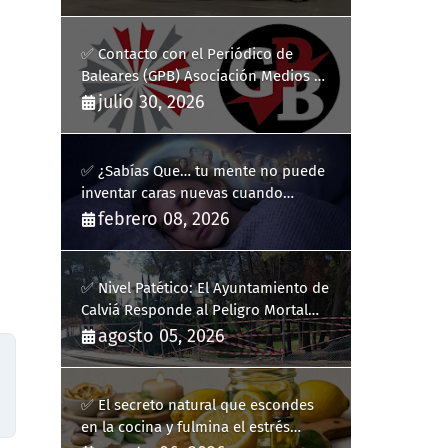
heredado
✅ Contacto con el Periódico de
Baleares (GPB) Asociación Medios de
Comunicación Digitales
julio 30, 2026
✅ ¿Sabías Que… tu mente no puede
inventar caras nuevas cuando
sueñas?
febrero 08, 2026
✅ Nivel Patético: El Ayuntamiento de
Calviá Responde al Peligro Mortal
con "Plastiquitos"
agosto 05, 2026
✅ El secreto natural que escondes
en la cocina y fulmina el estrés