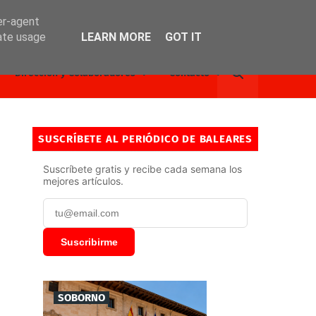
er-agent
rate usage
LEARN MORE
GOT IT
Dirección y Colaboradores
Contacto
SUSCRÍBETE AL PERIÓDICO DE BALEARES
Suscríbete gratis y recibe cada semana los
mejores artículos.
Suscribirme
SOBORNO