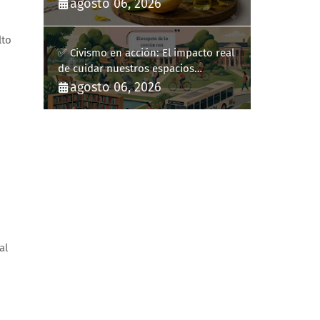
diario
agosto 06, 2026
o
lto
✅ Civismo en acción: El impacto real
de cuidar nuestros espacios
públicos
agosto 06, 2026
al