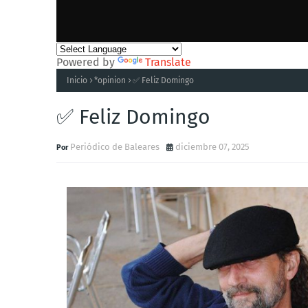
Powered by
Translate
Inicio
*opinion
✅ Feliz Domingo
✅ Feliz Domingo
Periódico de Baleares
diciembre 07, 2025