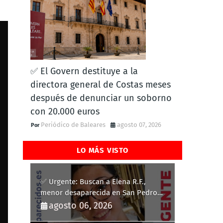
✅ El Govern destituye a la
directora general de Costas meses
después de denunciar un soborno
con 20.000 euros
Periódico de Baleares
agosto 07, 2026
LO MÁS VISTO
✅ Urgente: Buscan a Elena R.F.,
menor desaparecida en San Pedro
del Pinatar
agosto 06, 2026