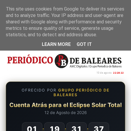
This site uses cookies from Google to deliver its services
and to analyze traffic. Your IP address and user-agent are
Inicio
Nosotros
Política de privacidad
shared with Google along with performance and security
metrics to ensure quality of service, generate usage
statistics, and to detect and address abuse.
LEARN MORE
GOT IT
10 de agosto
22:28:23
OFRECIDO POR
GRUPO PERIÓDICO DE
BALEARES
Cuenta Atrás para el Eclipse Solar Total
12 de Agosto de 2026
01
19
31
36
:
:
: