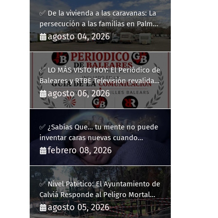
✅ De la vivienda a las caravanas: La
persecución a las familias en Palma
y la complicidad de un fracaso
agosto 04, 2026
heredado
✅ LO MÁS VISTO HOY: El Periódico de
Baleares y RTBE Televisión revalidan
más de cinco años en la Guía de la
agosto 06, 2026
Comunicación del Govern de les Illes
Balears
✅ ¿Sabías Que… tu mente no puede
inventar caras nuevas cuando
sueñas?
febrero 08, 2026
✅ Nivel Patético: El Ayuntamiento de
Calviá Responde al Peligro Mortal
con "Plastiquitos"
agosto 05, 2026