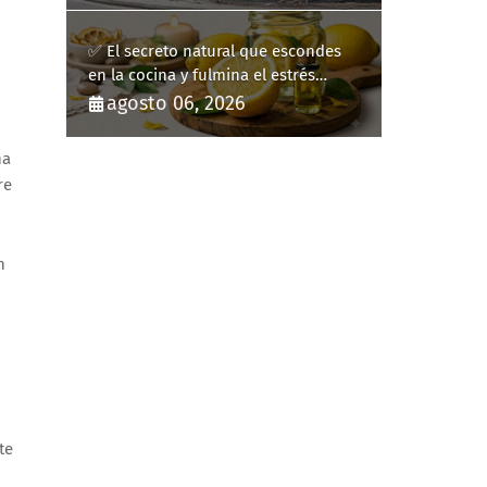
✅ El secreto natural que escondes
en la cocina y fulmina el estrés
diario
agosto 06, 2026
na
re
n
te