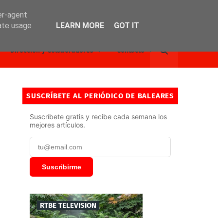
er-agent
rate usage
LEARN MORE
GOT IT
Dirección y Colaboradores
Contacto
SUSCRÍBETE AL PERIÓDICO DE BALEARES
Suscríbete gratis y recibe cada semana los
mejores artículos.
Suscribirme
RTBE TELEVISION