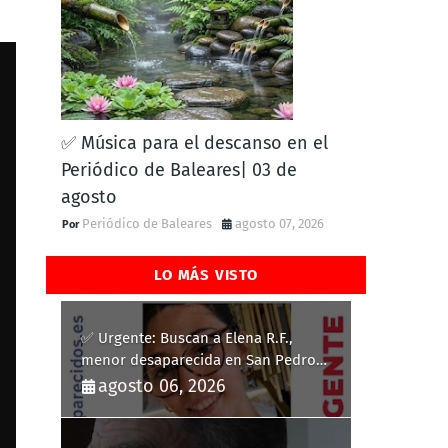
✅ Música para el descanso en el
Periódico de Baleares| 03 de
agosto
Periódico de Baleares
agosto 07, 2026
LO MÁS VISTO
✅ Urgente: Buscan a Elena R.F.,
menor desaparecida en San Pedro
del Pinatar
agosto 06, 2026