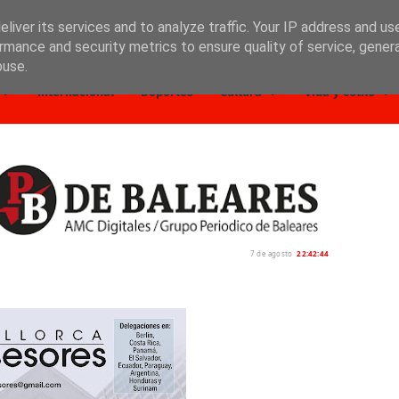
liver its services and to analyze traffic. Your IP address and us
rmance and security metrics to ensure quality of service, gene
buse.
Internacional
Deportes
Cultura
Vida y estilo
7 de agosto
22:42:45