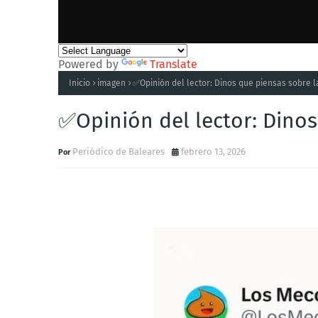
Powered by
Translate
Inicio
imagen
✅Opinión del lector: Dinos que piensas sobre 
✅Opinión del lector: Dino
Periódico de Baleares
febrero 13, 2026