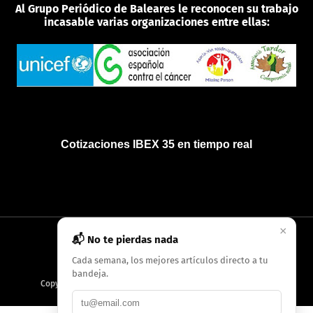
Al Grupo Periódico de Baleares le reconocen su trabajo
incasable varias organizaciones entre ellas:
Cotizaciones IBEX 35 en tiempo real
×
📬 No te pierdas nada
INICIO
QUIÉNES SOMOS
POLÍTICA DE PRIVACIDAD
Cada semana, los mejores artículos directo a tu
bandeja.
Copyright
2026
AMC Digitales / Grupo Periódico de Baleares