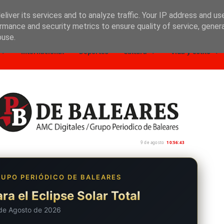
liver its services and to analyze traffic. Your IP address and us
rmance and security metrics to ensure quality of service, gene
buse.
Internacional
Deportes
Cultura
Vida y estilo
9 de agosto
10:56:44
UPO PERIÓDICO DE BALEARES
ra el Eclipse Solar Total
de Agosto de 2026