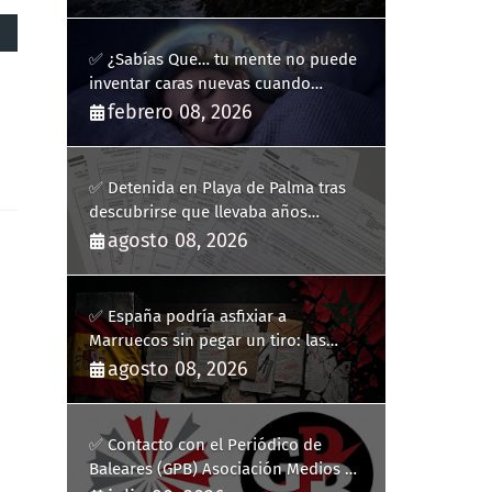
✅ ¿Sabías Que… tu mente no puede
inventar caras nuevas cuando
sueñas?
febrero 08, 2026
✅ Detenida en Playa de Palma tras
descubrirse que llevaba años
usando la identidad de otra persona
agosto 08, 2026
✅ España podría asfixiar a
Marruecos sin pegar un tiro: las
medidas para colapsar su economía
agosto 08, 2026
✅ Contacto con el Periódico de
Baleares (GPB) Asociación Medios de