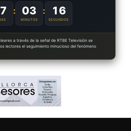
7
03
15
:
:
RAS
MINUTOS
SEGUNDOS
leares a través de la señal de RTBE Televisión se
los lectores el seguimiento minucioso del fenómeno