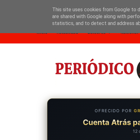
This site uses cookies from Google to de
are shared with Google along with perfo
Inicio
Nosotros
Política de privacidad
statistics, and to detect and address a
Inicio
Actualidad
Baleares
Nacional
OFRECIDO POR
GR
Cuenta Atrás pa
12 