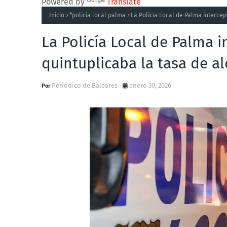
Powered by
Translate
Inicio
*policia local palma
La Policía Local de Palma intercep
La Policía Local de Palma 
quintuplicaba la tasa de al
Periódico de Baleares
enero 30, 2026