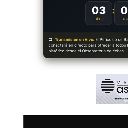
03
0
:
DÍAS
HO
📺
Transmisión en Vivo:
El Periódico de Ba
conectará en directo para ofrecer a todos 
histórico desde el Observatorio de Yebes.