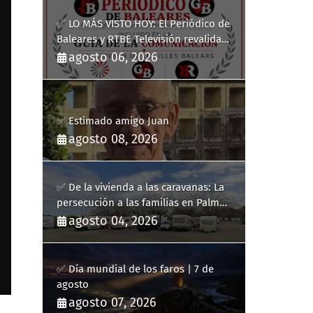
✅ LO MÁS VISTO HOY: El Periódico de
Baleares y RTBE Televisión revalidan
más de cinco años en la Guía de la
agosto 06, 2026
Comunicación del Govern de les Illes
Balears
✅ Estimado amigo Juan
agosto 08, 2026
✅ De la vivienda a las caravanas: La
persecución a las familias en Palma
y la complicidad de un fracaso
agosto 04, 2026
heredado
✅ Día mundial de los faros | 7 de
agosto
agosto 07, 2026