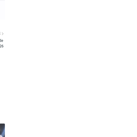
E
de
26