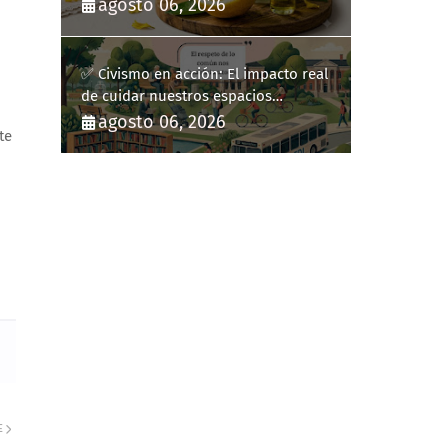
diario
agosto 06, 2026
✅ Civismo en acción: El impacto real
de cuidar nuestros espacios
públicos
agosto 06, 2026
te
E