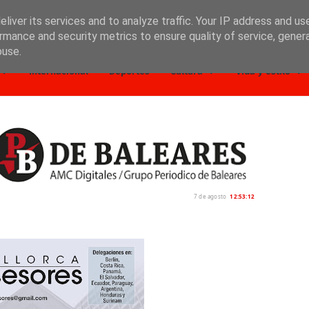
liver its services and to analyze traffic. Your IP address and us
rmance and security metrics to ensure quality of service, gene
buse.
Internacional
Deportes
Cultura
Vida y estilo
7 de agosto
12:53:13