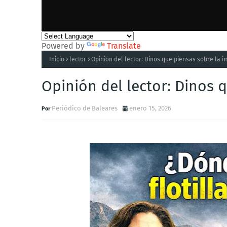
Powered by
Translate
Inicio
lector
Opinión del lector: Dinos que piensas sobre la 
Opinión del lector: Dinos 
Periódico de Baleares
enero 15, 2026