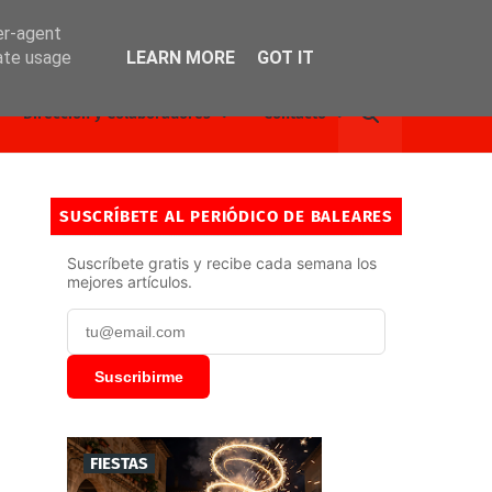
er-agent
rate usage
LEARN MORE
GOT IT
Dirección y Colaboradores
Contacto
SUSCRÍBETE AL PERIÓDICO DE BALEARES
Suscríbete gratis y recibe cada semana los
mejores artículos.
Suscribirme
FIESTAS