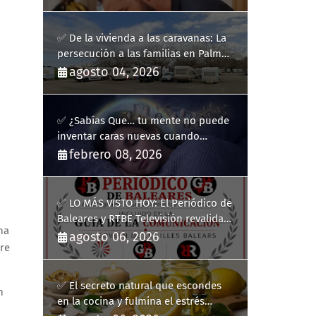
✅ De la vivienda a las caravanas: La
persecución a las familias en Palma
y la complicidad de un fracaso
agosto 04, 2026
heredado
✅ ¿Sabías Que… tu mente no puede
inventar caras nuevas cuando
sueñas?
febrero 08, 2026
✅ LO MÁS VISTO HOY: El Periódico de
Baleares y RTBE Televisión revalidan
na
más de cinco años en la Guía de la
agosto 06, 2026
re
Comunicación del Govern de les Illes
Balears
✅ El secreto natural que escondes
n
en la cocina y fulmina el estrés