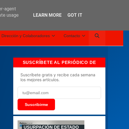
er-agent
rate usage
LEARN MORE
GOT IT
Dirección y Colaboradores
Contacto
SUSCRÍBETE AL PERIÓDICO DE
BALEARES
Suscríbete gratis y recibe cada semana
los mejores artículos.
Suscribirme
USURPACIÓN DE ESTADO