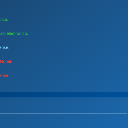
rica.
il electrónico.
ense.
 Nobel.
ense.