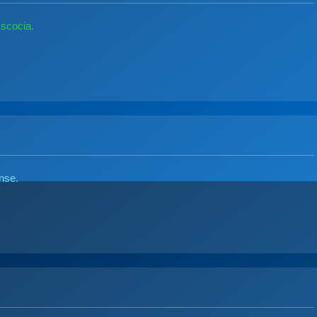
scocia.
nse.