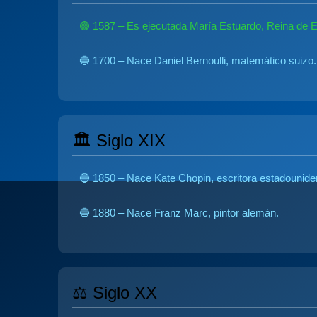
🟢 1587 – Es ejecutada María Estuardo, Reina de E
🔵 1700 – Nace Daniel Bernoulli, matemático suizo.
🏛️ Siglo XIX
🔵 1850 – Nace Kate Chopin, escritora estadounide
🔵 1880 – Nace Franz Marc, pintor alemán.
⚖️ Siglo XX