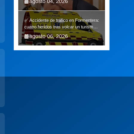
agosto 04, 2026
✅ Accidente de tráfico en Formentera:
cuatro heridos tras volcar un turismo
en la PM-820-2
agosto 06, 2026