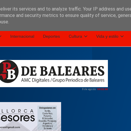
liver its services and to analyze traffic. Your IP address and us
rmance and security metrics to ensure quality of service, gene
buse.
Internacional
Deportes
Cultura
Vida y estilo
8 de agosto
09:32:10