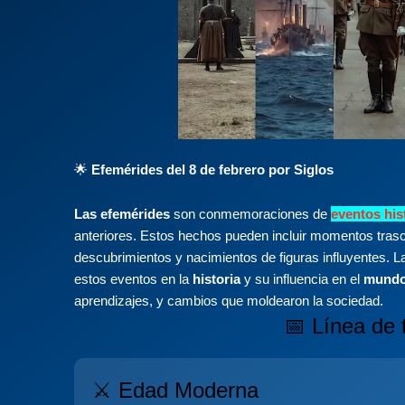
🌟
Efemérides del 8 de febrero por Siglos
Las efemérides
son conmemoraciones de
eventos his
anteriores. Estos hechos pueden incluir momentos trascen
descubrimientos y nacimientos de figuras influyentes. L
estos eventos en la
historia
y su influencia en el
mundo
aprendizajes, y cambios que moldearon la sociedad.
📅 Línea de 
⚔️ Edad Moderna