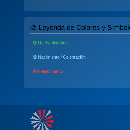
🎨 Leyenda de Colores y Símbol
🟢 Hecho histórico
🔵 Nacimiento / Celebración
🔴 Fallecimiento