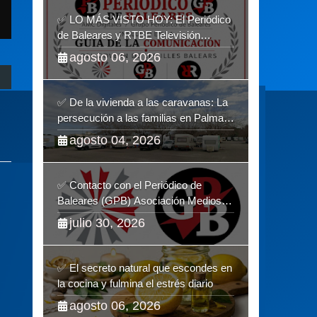
✅ LO MÁS VISTO HOY: El Periódico
de Baleares y RTBE Televisión
revalidan más de cinco años en la
agosto 06, 2026
Guía de la Comunicación del Govern
de les Illes Balears
✅ De la vivienda a las caravanas: La
persecución a las familias en Palma y
la complicidad de un fracaso
agosto 04, 2026
heredado
✅ Contacto con el Periódico de
Baleares (GPB) Asociación Medios
de Comunicación Digitales
julio 30, 2026
✅ El secreto natural que escondes en
la cocina y fulmina el estrés diario
agosto 06, 2026