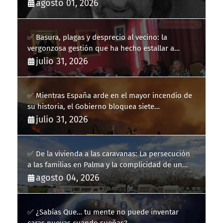
agosto 01, 2026
✅ Basura, plagas y desprecio al vecino: la
vergonzosa gestión que ha hecho estallar a
Llucmajor
julio 31, 2026
✅ Mientras España arde en el mayor incendio de
su historia, el Gobierno bloquea siete
hidroaviones por "ahorrarse" dinero
julio 31, 2026
✅ De la vivienda a las caravanas: La persecución
a las familias en Palma y la complicidad de un
fracaso heredado
agosto 04, 2026
✅ ¿Sabías Que… tu mente no puede inventar