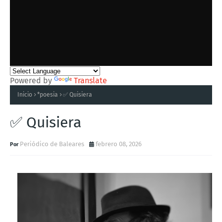
Powered by
Translate
Inicio
*poesia
✅ Quisiera
✅ Quisiera
Periódico de Baleares
febrero 08, 2026