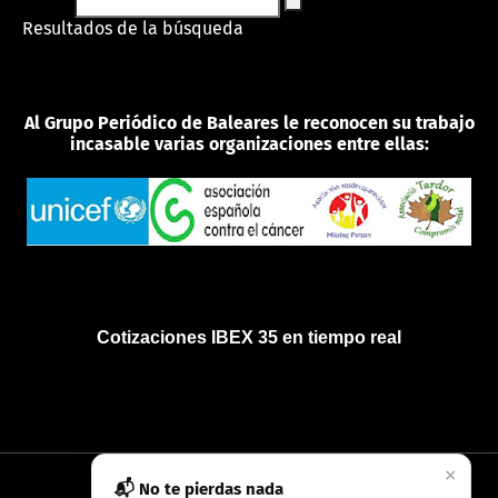
Resultados de la búsqueda
Al Grupo Periódico de Baleares le reconocen su trabajo
incasable varias organizaciones entre ellas:
Cotizaciones IBEX 35 en tiempo real
×
📬 No te pierdas nada
INICIO
QUIÉNES SOMOS
POLÍTICA DE PRIVACIDAD