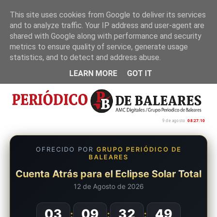
This site uses cookies from Google to deliver its services
and to analyze traffic. Your IP address and user-agent are
Inicio
Nosotros
Política de privacidad
shared with Google along with performance and security
metrics to ensure quality of service, generate usage
statistics, and to detect and address abuse.
LEARN MORE
GOT IT
9 de agosto
08:27:11
OFRECIDO POR
GRUPO PERIÓDICO DE
BALEARES
Cuenta Atrás para el Eclipse Solar Total
12 de Agosto de 2026
03
09
32
48
:
:
: