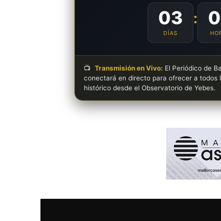
03
0
:
DÍAS
HO
📺
Transmisión en Vivo:
El Periódico de Ba
conectará en directo para ofrecer a todos 
histórico desde el Observatorio de Yebes.