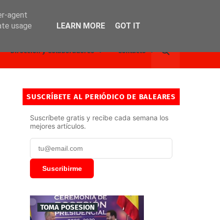
er-agent
rate usage
LEARN MORE
GOT IT
Dirección y Colaboradores
Contacto
SUSCRÍBETE AL PERIÓDICO DE BALEARES
Suscríbete gratis y recibe cada semana los
mejores artículos.
Suscribirme
TOMA POSESION