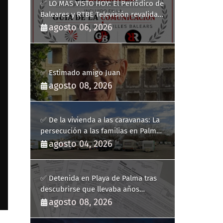
✅ LO MÁS VISTO HOY: El Periódico de
Baleares y RTBE Televisión revalidan
más de cinco años en la Guía de la
agosto 06, 2026
Comunicación del Govern de les Illes
Balears
✅ Estimado amigo Juan
agosto 08, 2026
✅ De la vivienda a las caravanas: La
persecución a las familias en Palma
y la complicidad de un fracaso
agosto 04, 2026
heredado
✅ Detenida en Playa de Palma tras
descubrirse que llevaba años
usando la identidad de otra persona
agosto 08, 2026