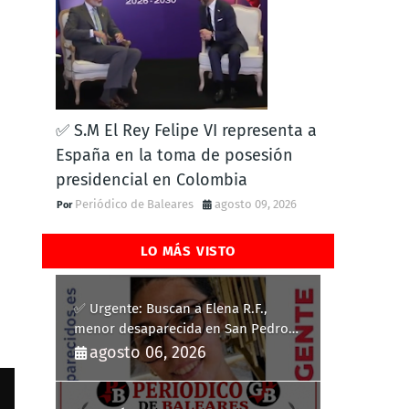
✅ S.M El Rey Felipe VI representa a
España en la toma de posesión
presidencial en Colombia
Periódico de Baleares
agosto 09, 2026
LO MÁS VISTO
✅ Urgente: Buscan a Elena R.F.,
menor desaparecida en San Pedro
del Pinatar
agosto 06, 2026