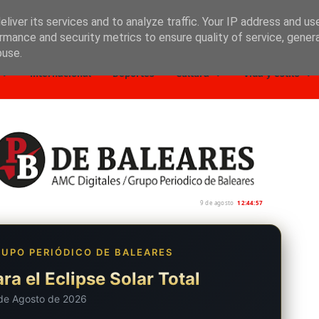
liver its services and to analyze traffic. Your IP address and us
rmance and security metrics to ensure quality of service, gene
buse.
Internacional
Deportes
Cultura
Vida y estilo
9 de agosto
12:44:58
UPO PERIÓDICO DE BALEARES
ra el Eclipse Solar Total
de Agosto de 2026