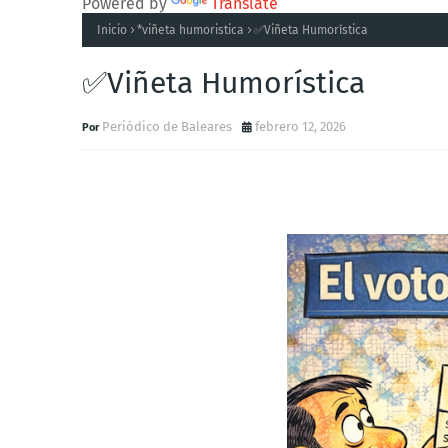
Powered by
Translate
Inicio
*viñeta humoristica
✅Viñeta Humorística
✅Viñeta Humorística
Periódico de Baleares
febrero 12, 2026