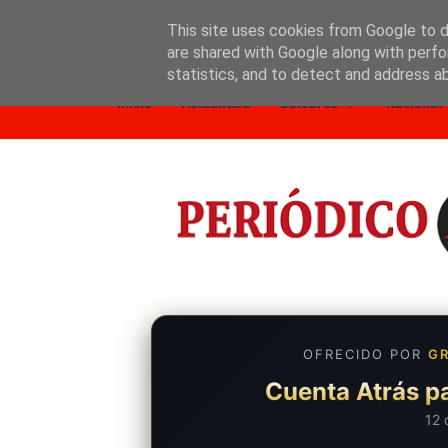
This site uses cookies from Google to de
are shared with Google along with perfo
Inicio
Nosotros
Política de privacidad
statistics, and to detect and address a
Inicio
Actualidad
Baleares
Nacional
OFRECIDO POR
GR
Cuenta Atrás pa
12 