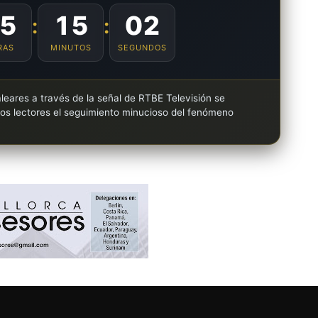
5
15
01
:
:
RAS
MINUTOS
SEGUNDOS
leares a través de la señal de RTBE Televisión se
los lectores el seguimiento minucioso del fenómeno