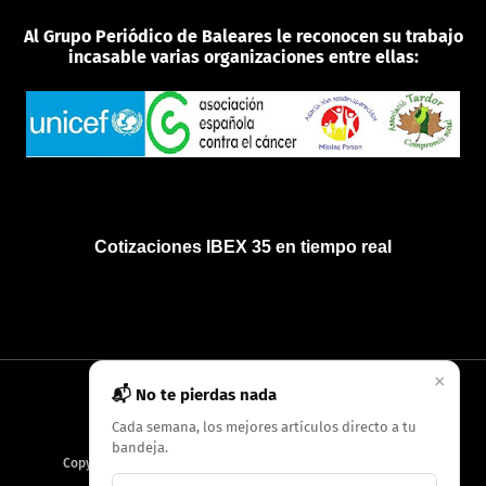
Al Grupo Periódico de Baleares le reconocen su trabajo
incasable varias organizaciones entre ellas:
Cotizaciones IBEX 35 en tiempo real
×
📬 No te pierdas nada
INICIO
QUIÉNES SOMOS
POLÍTICA DE PRIVACIDAD
Cada semana, los mejores artículos directo a tu
bandeja.
Copyright
2026
AMC Digitales / Grupo Periódico de Baleares