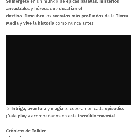
Sumérgete
en un mundo de
épicas batallas
,
misterios
ancestrales
y
héroes
que
desafían el
destino
.
Descubre
los
secretos más profundos
de la
Tierra
Media
y
vive la historia
como nunca antes.
⚔️
Intriga
,
aventura
y
magia
te esperan en cada
episodio
.
¡Dale
play
y acompáñanos en esta
increíble travesía
!
Crónicas de Tolkien