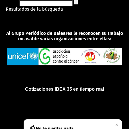
Resultados de la búsqueda
Al Grupo Periódico de Baleares le reconocen su trabajo
incasable varias organizaciones entre ellas:
Cotizaciones IBEX 35 en tiempo real
×
📬 No te pierdas nada
INICIO
QUIÉNES SOMOS
POLÍTICA DE PRIVACIDAD