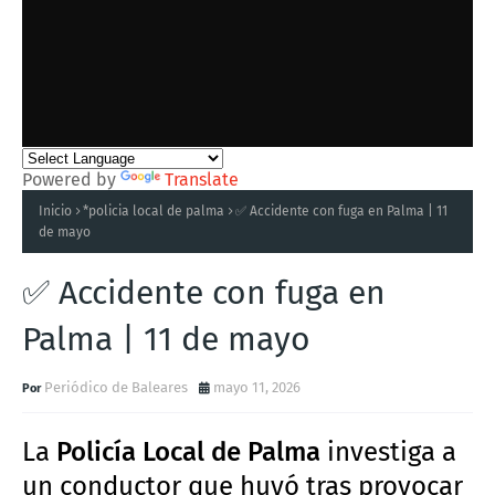
Powered by
Translate
Inicio
*policia local de palma
✅ Accidente con fuga en Palma | 11
de mayo
✅ Accidente con fuga en
Palma | 11 de mayo
Periódico de Baleares
mayo 11, 2026
La
Policía Local de Palma
investiga a
un conductor que huyó tras provocar