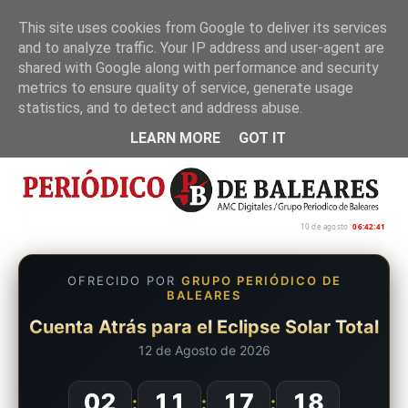
This site uses cookies from Google to deliver its services
and to analyze traffic. Your IP address and user-agent are
Inicio
Nosotros
Política de privacidad
shared with Google along with performance and security
metrics to ensure quality of service, generate usage
statistics, and to detect and address abuse.
LEARN MORE
GOT IT
10 de agosto
06:42:42
OFRECIDO POR
GRUPO PERIÓDICO DE
BALEARES
Cuenta Atrás para el Eclipse Solar Total
12 de Agosto de 2026
02
11
17
17
:
:
: