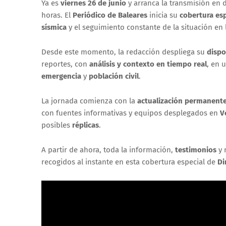
Ya es
viernes
26 de junio
y arranca la transmisión en 
horas. El
Periódico de Baleares
inicia su
cobertura es
sísmica
y el seguimiento constante de la situación en
Desde este momento, la redacción despliega su
dispo
reportes, con
análisis y contexto en tiempo real
, en 
emergencia
y
población civil
.
La jornada comienza con la
actualización permanent
con fuentes informativas y equipos desplegados en
V
posibles
réplicas
.
A partir de ahora, toda la información,
testimonios
y 
recogidos al instante en esta cobertura especial de
Di