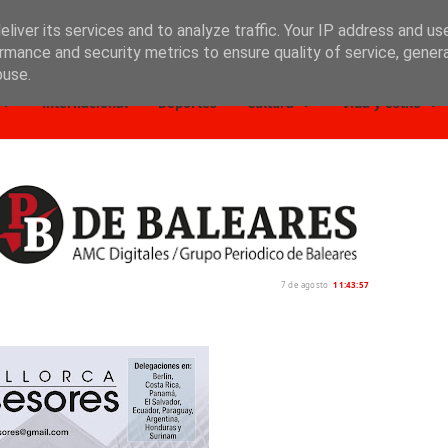
liver its services and to analyze traffic. Your IP address and us
rmance and security metrics to ensure quality of service, gene
buse.
Internacional
Deportes
Cultura
Vida y estilo
7 de agosto
11:43:59