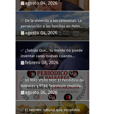
agosto 04, 2026
✅ De la vivienda a las caravanas: La
persecución a las familias en Palma
y la complicidad de un fracaso
agosto 04, 2026
heredado
✅ ¿Sabías Que… tu mente no puede
inventar caras nuevas cuando
sueñas?
febrero 08, 2026
✅ LO MÁS VISTO HOY: El Periódico de
Baleares y RTBE Televisión revalidan
más de cinco años en la Guía de la
agosto 06, 2026
Comunicación del Govern de les Illes
Balears
✅ El secreto natural que escondes