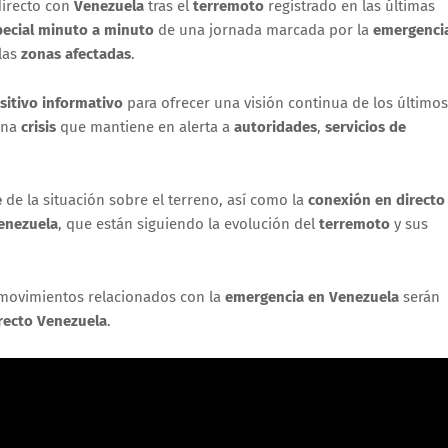
directo con
Venezuela
tras el
terremoto
registrado en las últimas
pecial minuto a minuto
de una jornada marcada por la
emergenci
 las
zonas afectadas
.
sitivo informativo
para ofrecer una visión continua de los últimos
una
crisis
que mantiene en alerta a
autoridades
,
servicios de
e
de la situación sobre el terreno, así como la
conexión en directo
enezuela
, que están siguiendo la evolución del
terremoto
y sus
movimientos relacionados con la
emergencia en Venezuela
serán
recto Venezuela
.