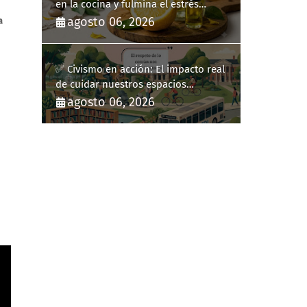
en la cocina y fulmina el estrés
diario
a
agosto 06, 2026
✅ Civismo en acción: El impacto real
de cuidar nuestros espacios
públicos
agosto 06, 2026