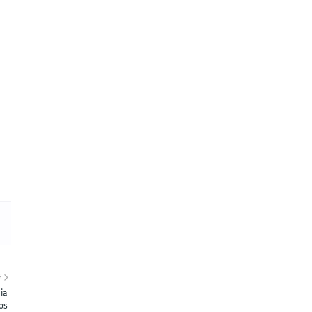
E
ia
os