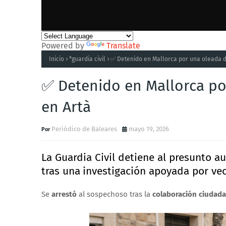
Powered by
Translate
Inicio
*guardia civil
✅ Detenido en Mallorca por una oleada d
✅ Detenido en Mallorca po
en Artà
Periódico de Baleares
mayo 19, 2026
La
Guardia Civil
detiene al presunto au
tras una
investigación apoyada por ve
Se
arrestó
al sospechoso tras la
colaboración ciudada