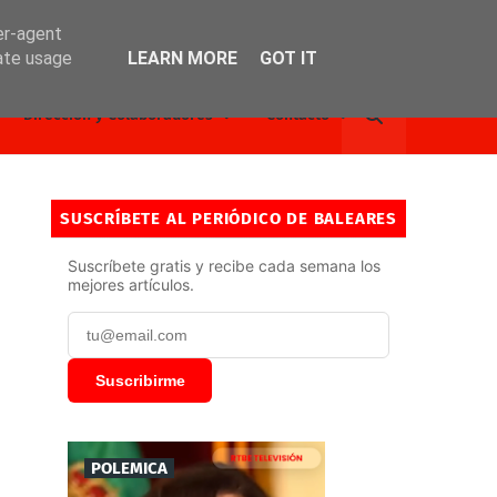
er-agent
rate usage
LEARN MORE
GOT IT
Dirección y Colaboradores
Contacto
SUSCRÍBETE AL PERIÓDICO DE BALEARES
Suscríbete gratis y recibe cada semana los
mejores artículos.
Suscribirme
POLEMICA