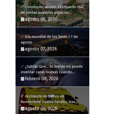
✅ Civismo en acción: El impacto real
de cuidar nuestros espacios
públicos
agosto 06, 2026
✅ Día mundial de los faros | 7 de
agosto
agosto 07, 2026
✅ ¿Sabías Que… tu mente no puede
inventar caras nuevas cuando
sueñas?
febrero 08, 2026
✅ Accidente de tráfico en
Formentera: cuatro heridos tras
volcar un turismo en la PM-820-2
agosto 06, 2026