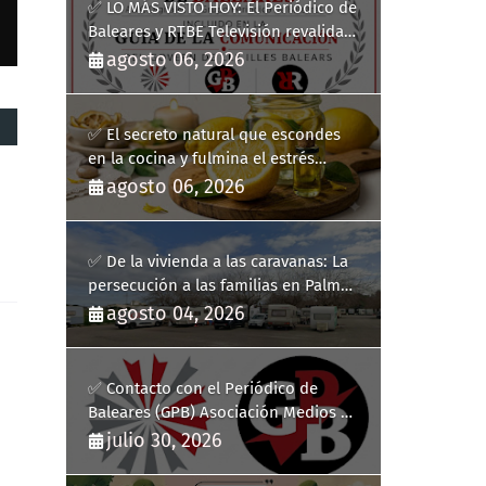
✅ LO MÁS VISTO HOY: El Periódico de
Baleares y RTBE Televisión revalidan
más de cinco años en la Guía de la
agosto 06, 2026
Comunicación del Govern de les Illes
Balears
✅ El secreto natural que escondes
en la cocina y fulmina el estrés
diario
agosto 06, 2026
✅ De la vivienda a las caravanas: La
persecución a las familias en Palma
y la complicidad de un fracaso
agosto 04, 2026
heredado
✅ Contacto con el Periódico de
Baleares (GPB) Asociación Medios de
Comunicación Digitales
julio 30, 2026