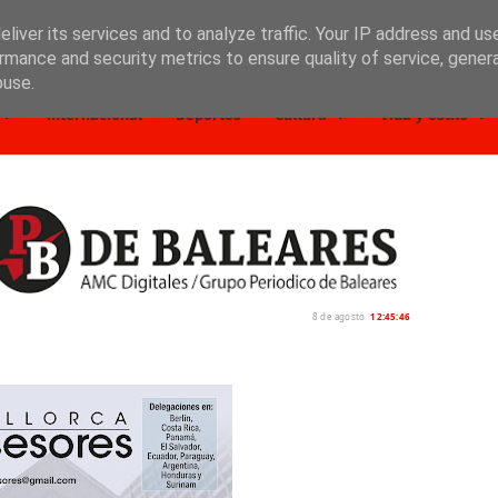
liver its services and to analyze traffic. Your IP address and us
rmance and security metrics to ensure quality of service, gene
buse.
Internacional
Deportes
Cultura
Vida y estilo
8 de agosto
12:45:48