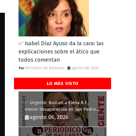
✅ Isabel Díaz Ayuso da la cara: las
explicaciones sobre el ático que
todos comentan
Periódico de Baleares
agosto 08, 2026
LO MÁS VISTO
✅ Urgente: Buscan a Elena R.F.,
menor desaparecida en San Pedro
del Pinatar
agosto 06, 2026