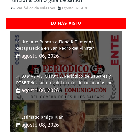
funciona como guía de salud?
Periódico de Baleares
agosto 09, 2026
LO MÁS VISTO
✅ Urgente: Buscan a Elena R.F., menor
desaparecida en San Pedro del Pinatar
agosto 06, 2026
✅ LO MÁS VISTO HOY: El Periódico de Baleares y
RTBE Televisión revalidan más de cinco años en
la Guía de la Comunicación del Govern de les Illes
agosto 06, 2026
Balears
✅ Estimado amigo Juan
agosto 08, 2026