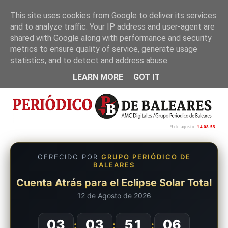
This site uses cookies from Google to deliver its services
and to analyze traffic. Your IP address and user-agent are
Inicio
Nosotros
Política de privacidad
shared with Google along with performance and security
metrics to ensure quality of service, generate usage
statistics, and to detect and address abuse.
LEARN MORE
GOT IT
9 de agosto
14:08:54
OFRECIDO POR
GRUPO PERIÓDICO DE
BALEARES
Cuenta Atrás para el Eclipse Solar Total
12 de Agosto de 2026
03
03
51
05
:
:
: