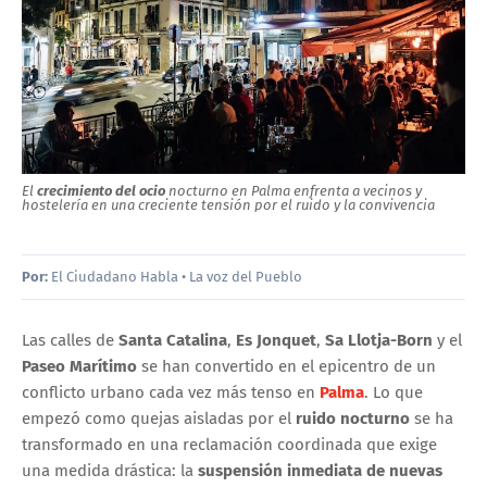
El
crecimiento del ocio
nocturno en Palma enfrenta a vecinos y
hostelería en una creciente tensión por el ruido y la convivencia
Por:
El Ciudadano Habla • La voz del Pueblo
Las calles de
Santa Catalina
,
Es Jonquet
,
Sa Llotja-Born
y el
Paseo Marítimo
se han convertido en el epicentro de un
conflicto urbano cada vez más tenso en
Palma
. Lo que
empezó como quejas aisladas por el
ruido nocturno
se ha
transformado en una reclamación coordinada que exige
una medida drástica: la
suspensión inmediata de nuevas