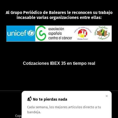
Al Grupo Periódico de Baleares le reconocen su trabajo
incasable varias organizaciones entre ellas:
Cotizaciones IBEX 35 en tiempo real
×
📬 No te pierdas nada
INICIO
QUIÉNES SOMOS
POLÍTICA DE PRIVACIDAD
Cada semana, los mejores artículos directo a tu
bandeja.
Copyright
2026
AMC Digitales / Grupo Periódico de Baleares