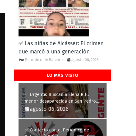
✅ Las niñas de Alcàsser: El crimen
que marcó a una generación
Periódico de Baleares
agosto 06, 2026
LO MÁS VISTO
✅ Urgente: Buscan a Elena R.F.,
menor desaparecida en San Pedro
del Pinatar
agosto 06, 2026
✅ Contacto con el Periódico de