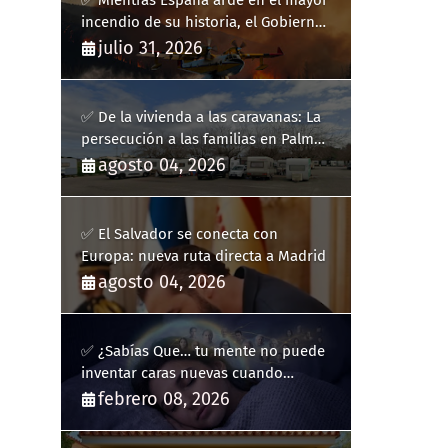
✅ Mientras España arde en el mayor
incendio de su historia, el Gobierno
bloquea siete hidroaviones por
julio 31, 2026
"ahorrarse" dinero
✅ De la vivienda a las caravanas: La
persecución a las familias en Palma
y la complicidad de un fracaso
agosto 04, 2026
heredado
✅ El Salvador se conecta con
Europa: nueva ruta directa a Madrid
agosto 04, 2026
✅ ¿Sabías Que… tu mente no puede
inventar caras nuevas cuando
sueñas?
febrero 08, 2026