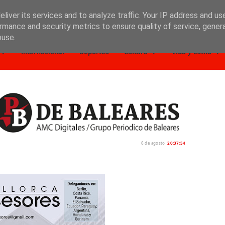
liver its services and to analyze traffic. Your IP address and us
rmance and security metrics to ensure quality of service, gene
buse.
Internacional
Deportes
Cultura
Vida y estilo
6 de agosto
20:37:56