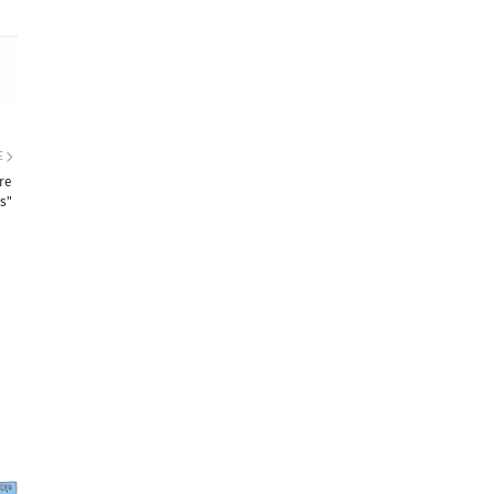
E
re
s"