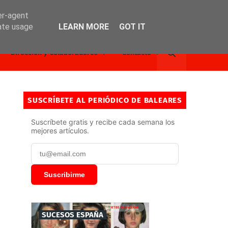
er-agent
rate usage
LEARN MORE
GOT IT
Dirección y Colaboradores
Contacto
SUSCRÍBETE AL PERIÓDICO DE BALEARES
Suscríbete gratis y recibe cada semana los
mejores artículos.
Suscribirme
SUCESOS ESPAÑA