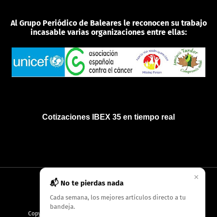
Al Grupo Periódico de Baleares le reconocen su trabajo
incasable varias organizaciones entre ellas:
Cotizaciones IBEX 35 en tiempo real
×
📬 No te pierdas nada
INICIO
QUIÉNES SOMOS
POLÍTICA DE PRIVACIDAD
Cada semana, los mejores artículos directo a tu
bandeja.
Copyright
2026
AMC Digitales / Grupo Periódico de Baleares