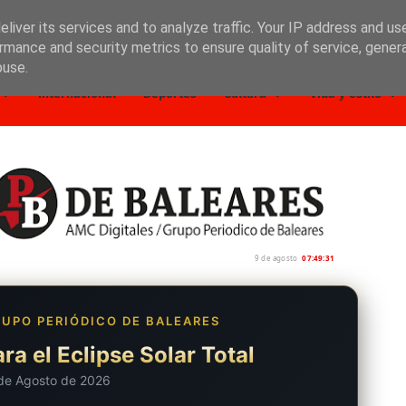
liver its services and to analyze traffic. Your IP address and us
rmance and security metrics to ensure quality of service, gene
buse.
Internacional
Deportes
Cultura
Vida y estilo
9 de agosto
07:49:32
UPO PERIÓDICO DE BALEARES
ra el Eclipse Solar Total
de Agosto de 2026