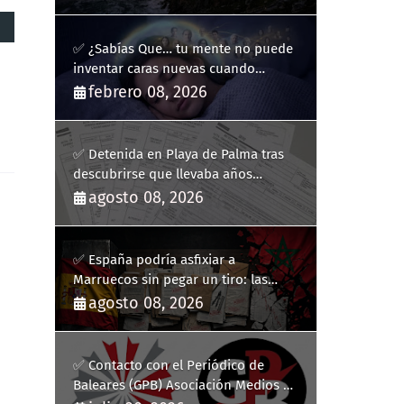
✅ ¿Sabías Que… tu mente no puede
inventar caras nuevas cuando
sueñas?
febrero 08, 2026
✅ Detenida en Playa de Palma tras
descubrirse que llevaba años
usando la identidad de otra persona
agosto 08, 2026
✅ España podría asfixiar a
Marruecos sin pegar un tiro: las
medidas para colapsar su economía
agosto 08, 2026
✅ Contacto con el Periódico de
Baleares (GPB) Asociación Medios de