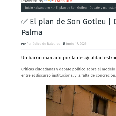
Powered by
Translate
Inicio
abandono
✅ El plan de Son Gotleu | Debate y malesta
✅ El plan de Son Gotleu | 
Palma
Periódico de Baleares
junio 17, 2026
Un barrio marcado por la desigualdad estruc
Críticas ciudadanas y debate político sobre el modelo
entre el discurso institucional y la falta de concreción