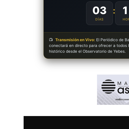
03
1
:
DÍAS
HO
📺
Transmisión en Vivo:
El Periódico de Ba
conectará en directo para ofrecer a todos 
histórico desde el Observatorio de Yebes.