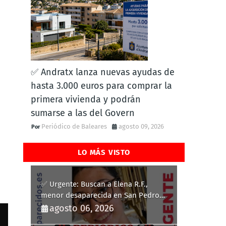
✅ Andratx lanza nuevas ayudas de
hasta 3.000 euros para comprar la
primera vivienda y podrán
sumarse a las del Govern
Periódico de Baleares
agosto 09, 2026
LO MÁS VISTO
✅ Urgente: Buscan a Elena R.F.,
menor desaparecida en San Pedro
del Pinatar
agosto 06, 2026