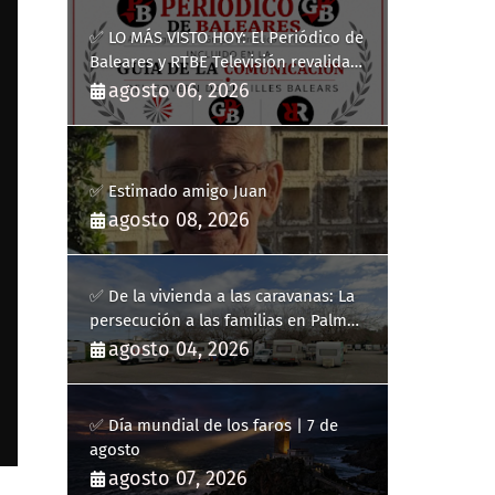
✅ LO MÁS VISTO HOY: El Periódico de
Baleares y RTBE Televisión revalidan
más de cinco años en la Guía de la
agosto 06, 2026
Comunicación del Govern de les Illes
Balears
✅ Estimado amigo Juan
agosto 08, 2026
✅ De la vivienda a las caravanas: La
persecución a las familias en Palma
y la complicidad de un fracaso
agosto 04, 2026
heredado
✅ Día mundial de los faros | 7 de
agosto
agosto 07, 2026