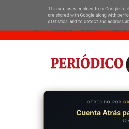
This site uses cookies from Google to de
are shared with Google along with perfo
Inicio
Nosotros
Política de privacidad
statistics, and to detect and address a
Inicio
Actualidad
Baleares
Nacional
OFRECIDO POR
GR
Cuenta Atrás pa
12 