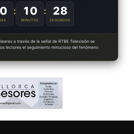
0
10
27
:
:
RAS
MINUTOS
SEGUNDOS
leares a través de la señal de RTBE Televisión se
los lectores el seguimiento minucioso del fenómeno