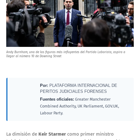
Andy Burnham, una de las figuras más influyentes del Partido Laborista, aspira a
llegar al número 10 de Downing Street
Por:
PLATAFORMA INTERNACIONAL DE
PERITOS JUDICIALES FORENSES
Fuentes oficiales:
Greater Manchester
Combined Authority, UK Parliament, GOV.UK,
Labour Party.
La dimisión de
Keir Starmer
como primer ministro