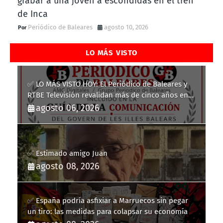
grabar a una joven a escondidas en el tren
de Inca
Periódico de Baleares
agosto 10, 2026
LO MÁS VISTO
✅ LO MÁS VISTO HOY: El Periódico de Baleares y
RTBE Televisión revalidan más de cinco años en
la Guía de la Comunicación del Govern de les Illes
agosto 06, 2026
Balears
✅ Estimado amigo Juan
agosto 08, 2026
✅ España podría asfixiar a Marruecos sin pegar
un tiro: las medidas para colapsar su economía