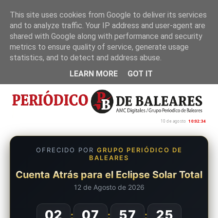
This site uses cookies from Google to deliver its services
and to analyze traffic. Your IP address and user-agent are
Inicio
Nosotros
Política de privacidad
shared with Google along with performance and security
metrics to ensure quality of service, generate usage
statistics, and to detect and address abuse.
LEARN MORE
GOT IT
10 de agosto
10:02:35
OFRECIDO POR
GRUPO PERIÓDICO DE
BALEARES
Cuenta Atrás para el Eclipse Solar Total
12 de Agosto de 2026
02
07
57
24
:
:
: