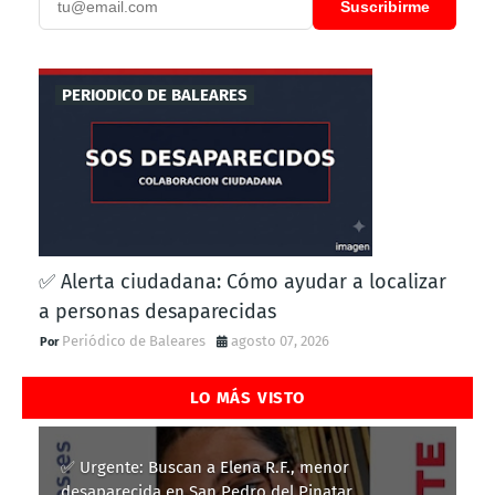
Suscribirme
PERIODICO DE BALEARES
✅ Alerta ciudadana: Cómo ayudar a localizar
a personas desaparecidas
Periódico de Baleares
agosto 07, 2026
LO MÁS VISTO
✅ Urgente: Buscan a Elena R.F., menor
desaparecida en San Pedro del Pinatar