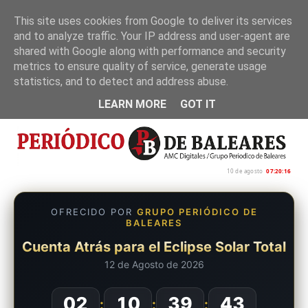
This site uses cookies from Google to deliver its services
and to analyze traffic. Your IP address and user-agent are
Inicio
Nosotros
Política de privacidad
shared with Google along with performance and security
metrics to ensure quality of service, generate usage
statistics, and to detect and address abuse.
LEARN MORE
GOT IT
10 de agosto
07:20:17
OFRECIDO POR
GRUPO PERIÓDICO DE
BALEARES
Cuenta Atrás para el Eclipse Solar Total
12 de Agosto de 2026
02
10
39
42
:
:
: