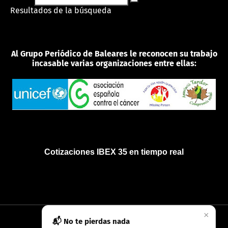
Resultados de la búsqueda
Al Grupo Periódico de Baleares le reconocen su trabajo
incasable varias organizaciones entre ellas:
Cotizaciones IBEX 35 en tiempo real
×
📬 No te pierdas nada
INICIO
QUIÉNES SOMOS
POLÍTICA DE PRIVACIDAD