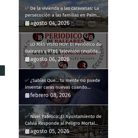
✅ De la vivienda a las caravanas: La
persecución a las familias en Palma
y la complicidad de un fracaso
agosto 04, 2026
heredado
✅ LO MÁS VISTO HOY: El Periódico de
Baleares y RTBE Televisión revalidan
más de cinco años en la Guía de la
agosto 06, 2026
Comunicación del Govern de les Illes
Balears
✅ ¿Sabías Que… tu mente no puede
inventar caras nuevas cuando
sueñas?
febrero 08, 2026
✅ Nivel Patético: El Ayuntamiento de
Calviá Responde al Peligro Mortal
con "Plastiquitos"
agosto 05, 2026