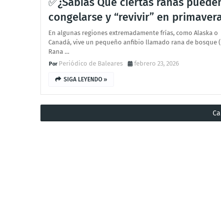
✅¿Sabías Que ciertas ranas puede
congelarse y “revivir” en primaver
En algunas regiones extremadamente frías, como Alaska o
Canadá, vive un pequeño anfibio llamado rana de bosque (
Rana …
Periódico de Baleares
febrero 23, 2026
SIGA LEYENDO »
Ca