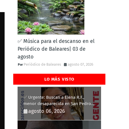
✅ Música para el descanso en el
Periódico de Baleares| 03 de
agosto
Periódico de Baleares
agosto 07, 2026
LO MÁS VISTO
✅ Urgente: Buscan a Elena R.F.,
menor desaparecida en San Pedro
del Pinatar
agosto 06, 2026