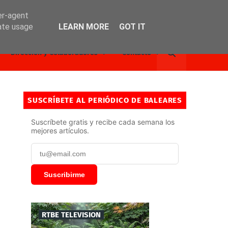
er-agent
rate usage
LEARN MORE
GOT IT
Dirección y Colaboradores
Contacto
SUSCRÍBETE AL PERIÓDICO DE BALEARES
Suscríbete gratis y recibe cada semana los
mejores artículos.
Suscribirme
RTBE TELEVISION