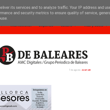
liver its services and to analyze traffic. Your IP address and us
rmance and security metrics to ensure quality of service, gene
buse.
Internacional
Deportes
Cultura
Vida y estilo
7 de agosto
22:41:50