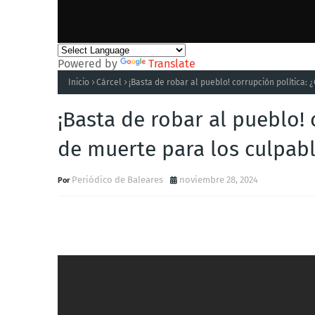
Powered by
Translate
Inicio
Cárcel
¡Basta de robar al pueblo! corrupción política
¡Basta de robar al pueblo! 
de muerte para los culpab
Periódico de Baleares
noviembre 28, 2024