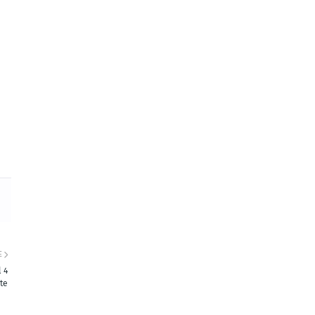
E
 4
te