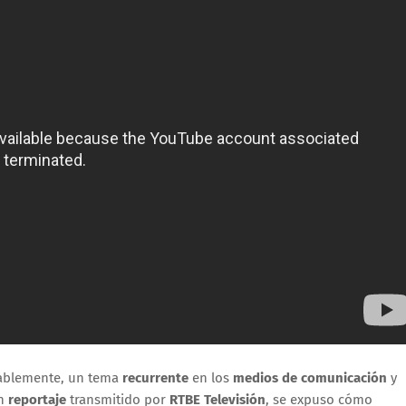
ablemente, un tema
recurrente
en los
medios de comunicación
y
un
reportaje
transmitido por
RTBE Televisión
, se expuso cómo