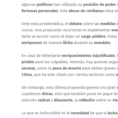
algunos
políticos
han utilizado su
posición de poder
n
fortunas personales
. Este
abuso de confianza
mina l
Ante esta problemática, el
debate
sobre las
medidas n
nunca. Una propuesta recurrente es implementar
med
tanto al asumir como al dejar un
cargo público
. Estas
enriquecen
de manera
ilícita
durante su
mandato
.
En caso de detectarse
enriquecimiento injustificado
,
prisión
para los culpables. Además, hay quienes argu
severas
, como la
pena de muerte
para delitos graves
China
, que ha sido citado por ciertos sectores como
e
Sin embargo, esta última propuesta genera una gran
cuestiones
éticas
, sino que también pone en jaque l
solución
radical
y
disuasoria
, la
reflexión
sobre su
via
Lo que es indiscutible es la
necesidad
de que la
lucha