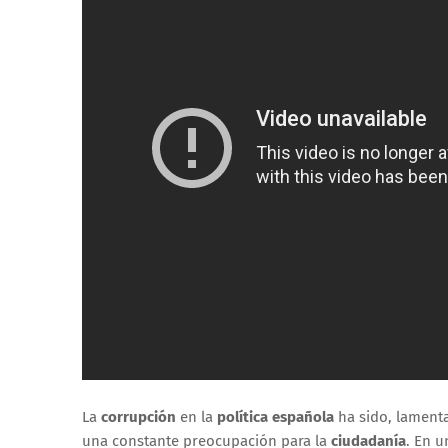
La
corrupción
en la
política española
ha sido, lament
una constante preocupación para la
ciudadanía
. En 