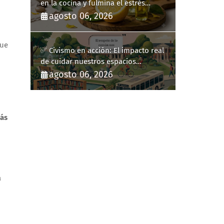
en la cocina y fulmina el estrés
diario
agosto 06, 2026
ue
✅ Civismo en acción: El impacto real
de cuidar nuestros espacios
públicos
agosto 06, 2026
ás
a