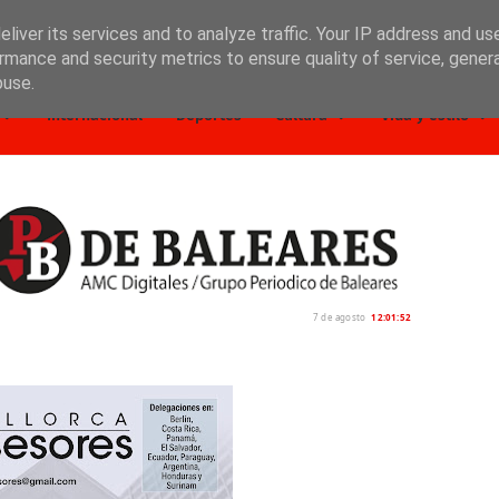
liver its services and to analyze traffic. Your IP address and us
rmance and security metrics to ensure quality of service, gene
buse.
Internacional
Deportes
Cultura
Vida y estilo
7 de agosto
12:01:53