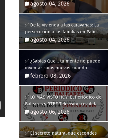
agosto 04, 2026
✅ De la vivienda a las caravanas: La
persecución a las familias en Palma
y la complicidad de un fracaso
agosto 04, 2026
heredado
✅ ¿Sabías Que… tu mente no puede
inventar caras nuevas cuando
sueñas?
febrero 08, 2026
✅ LO MÁS VISTO HOY: El Periódico de
Baleares y RTBE Televisión revalidan
más de cinco años en la Guía de la
agosto 06, 2026
Comunicación del Govern de les Illes
Balears
✅ El secreto natural que escondes