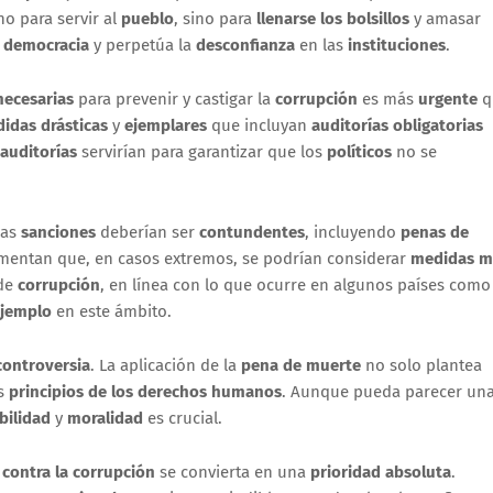
o para servir al
pueblo
, sino para
llenarse los bolsillos
y amasar
a
democracia
y perpetúa la
desconfianza
en las
instituciones
.
ecesarias
para prevenir y castigar la
corrupción
es más
urgente
q
idas drásticas
y
ejemplares
que incluyan
auditorías obligatorias
auditorías
servirían para garantizar que los
políticos
no se
 las
sanciones
deberían ser
contundentes
, incluyendo
penas de
mentan que, en casos extremos, se podrían considerar
medidas m
 de
corrupción
, en línea con lo que ocurre en algunos países como
jemplo
en este ámbito.
controversia
. La aplicación de la
pena de muerte
no solo plantea
os
principios de los derechos humanos
. Aunque pueda parecer un
bilidad
y
moralidad
es crucial.
 contra la corrupción
se convierta en una
prioridad absoluta
.