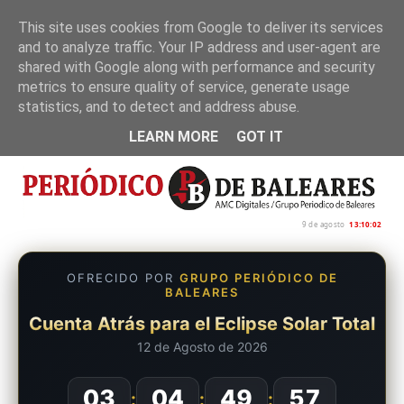
This site uses cookies from Google to deliver its services
and to analyze traffic. Your IP address and user-agent are
Inicio
Nosotros
Política de privacidad
shared with Google along with performance and security
metrics to ensure quality of service, generate usage
statistics, and to detect and address abuse.
LEARN MORE
GOT IT
9 de agosto
13:10:03
OFRECIDO POR
GRUPO PERIÓDICO DE
BALEARES
Cuenta Atrás para el Eclipse Solar Total
12 de Agosto de 2026
03
04
49
56
:
:
: