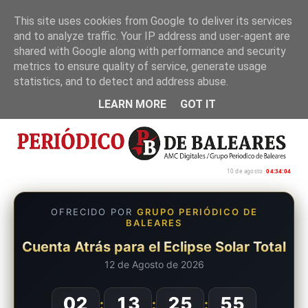
This site uses cookies from Google to deliver its services
and to analyze traffic. Your IP address and user-agent are
Inicio
Nosotros
Política de privacidad
shared with Google along with performance and security
metrics to ensure quality of service, generate usage
statistics, and to detect and address abuse.
LEARN MORE
GOT IT
10 de agosto
04:34:04
OFRECIDO POR
GRUPO PERIÓDICO DE
BALEARES
Cuenta Atrás para el Eclipse Solar Total
12 de Agosto de 2026
02
13
25
55
:
:
: