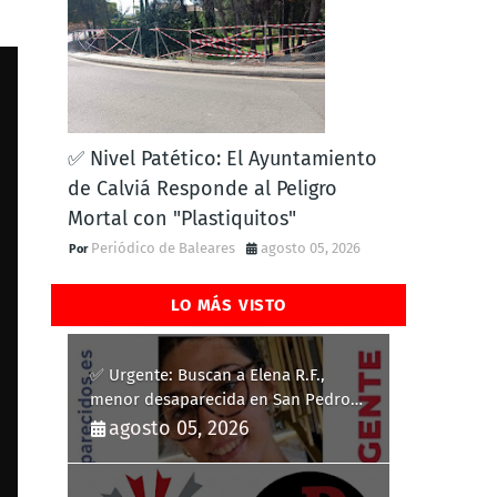
✅ Nivel Patético: El Ayuntamiento
de Calviá Responde al Peligro
Mortal con "Plastiquitos"
Periódico de Baleares
agosto 05, 2026
LO MÁS VISTO
✅ Urgente: Buscan a Elena R.F.,
menor desaparecida en San Pedro
del Pinatar
agosto 05, 2026