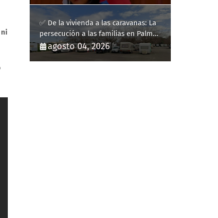
✅ De la vivienda a las caravanas: La
 ni
persecución a las familias en Palma
y la complicidad de un fracaso
agosto 04, 2026
heredado
o