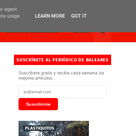
er-agent
rate usage
LEARN MORE
GOT IT
Dirección y Colaboradores
Contacto
SUSCRÍBETE AL PERIÓDICO DE BALEARES
Suscríbete gratis y recibe cada semana los
mejores artículos.
Suscribirme
PLASTIQUITOS