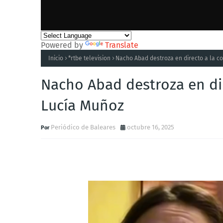
Powered by
Translate
Inicio
*rtbe television
Nacho Abad destroza en directo a la c
Nacho Abad destroza en di
Lucía Muñoz
Periódico de Baleares
octubre 16, 2025