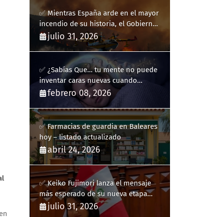
✅ Mientras España arde en el mayor
incendio de su historia, el Gobierno
bloquea siete hidroaviones por
julio 31, 2026
"ahorrarse" dinero
✅ ¿Sabías Que… tu mente no puede
inventar caras nuevas cuando
sueñas?
febrero 08, 2026
✅ Farmacias de guardia en Baleares
hoy – listado actualizado
abril 24, 2026
al
✅ Keiko Fujimori lanza el mensaje
más esperado de su nueva etapa
como presidenta de Perú
julio 31, 2026
 en