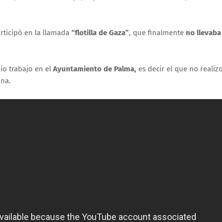
ticipó en la llamada
“flotilla de Gaza”
, que finalmente
no llevaba
io trabajo en el
Ayuntamiento de Palma,
es decir el que no realiz
ina.