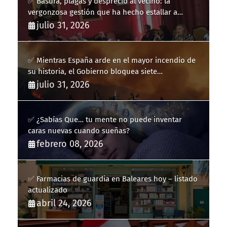
✅ Basura, plagas y desprecio al vecino: la
vergonzosa gestión que ha hecho estallar a
Llucmajor
julio 31, 2026
✅ Mientras España arde en el mayor incendio de
su historia, el Gobierno bloquea siete
hidroaviones por "ahorrarse" dinero
julio 31, 2026
✅ ¿Sabías Que… tu mente no puede inventar
caras nuevas cuando sueñas?
febrero 08, 2026
✅ Farmacias de guardia en Baleares hoy – listado
actualizado
abril 24, 2026