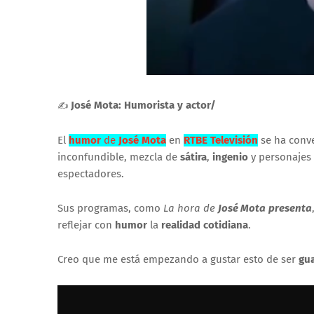
José Mota: Humorista y actor/
✍
El
humor
de
José Mota
en
RTBE Televisión
se ha conve
inconfundible, mezcla de
sátira
,
ingenio
y personajes 
espectadores.
Sus programas, como
La hora de
José Mota
presenta
reflejar con
humor
la
realidad cotidiana
.
Creo que me está empezando a gustar esto de ser
gu