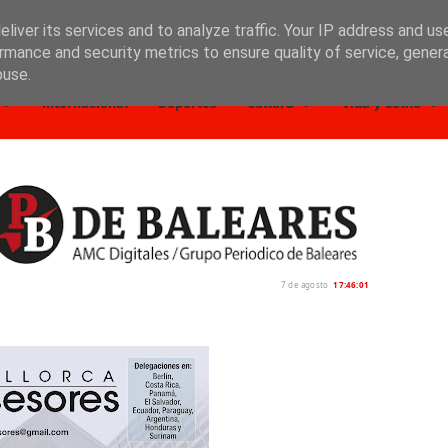
liver its services and to analyze traffic. Your IP address and us
rmance and security metrics to ensure quality of service, gene
buse.
Internacional
Deportes
Cultura
Vida y estilo
7 de agosto
17:46:03