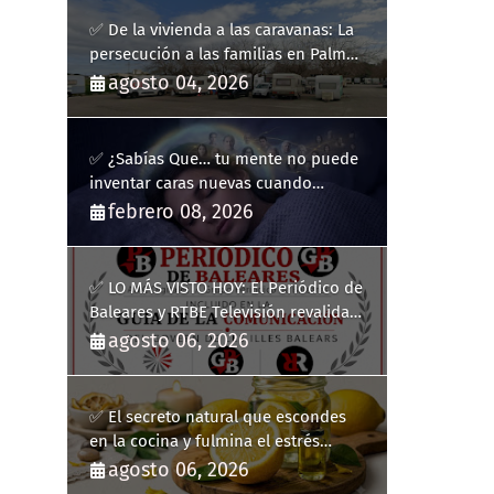
✅ De la vivienda a las caravanas: La
persecución a las familias en Palma
y la complicidad de un fracaso
agosto 04, 2026
heredado
✅ ¿Sabías Que… tu mente no puede
inventar caras nuevas cuando
sueñas?
febrero 08, 2026
✅ LO MÁS VISTO HOY: El Periódico de
Baleares y RTBE Televisión revalidan
más de cinco años en la Guía de la
agosto 06, 2026
Comunicación del Govern de les Illes
Balears
✅ El secreto natural que escondes
en la cocina y fulmina el estrés
diario
agosto 06, 2026